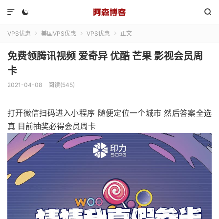



VPS优惠
美国VPS优惠
VPS优惠
正文



免费领腾讯视频 爱奇异 优酷 芒果 影视会员周
卡
2021-04-08
阅读(545)
打开微信扫码进入小程序 随便定位一个城市 然后答案全选
真 目前抽奖必得会员周卡