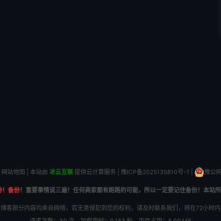
网站地图
| 本站由
冰云互联
提供云计算服务 |
豫ICP备2025135810号-1
|
豫公网安
份！备份！
重要事情说三遍！任何商家都有跑路的可能，所以一定要记住备份！本站所
博客部分内容均来自网络，若无意侵犯到您的权利，请及时联系我们，将在72小时
请求次数：30 次，加载用时：0.153 秒，内存占用：5.09 MB