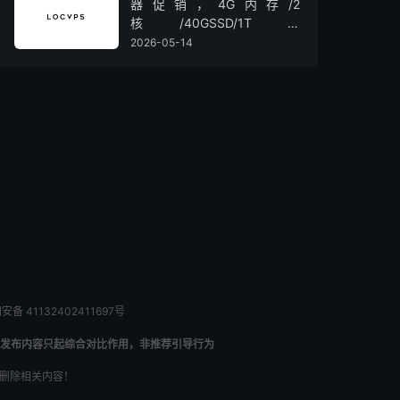
器促销，4G内存/2
核/40GSSD/1T流
量/450Mbps带宽，低至36元/
2026-05-14
月
备 41132402411697号
发布内容只起综合对比作用，非推荐引导行为
内删除相关内容！