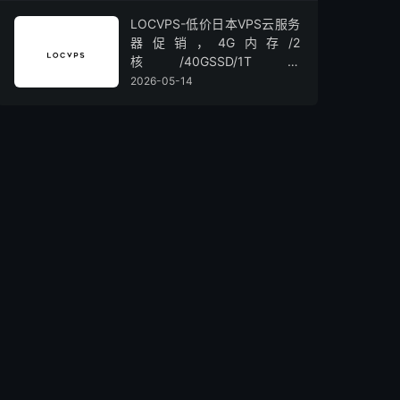
LOCVPS-低价日本VPS云服务
器促销，4G内存/2
核/40GSSD/1T流
量/450Mbps带宽，低至36元/
2026-05-14
月