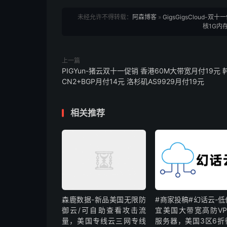
未经允许不得转载：
阿森博客
»
GigsGigsCloud-
核1G内存
上一篇
PIGYun-猪云双十一促销 香港60M大带宽月付19元 
CN2+BGP月付14元 洛杉矶AS9929月付19元
相关推荐
森鹿数据-新品美国无限防
#商家投稿#幻话云-低
御云/可自助查看攻击流
宜美国大带宽高防VP
量，美国专线云三网专线
服务器，美国3区6折