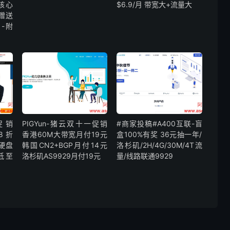
核心
$6.9/月 带宽大+流量大
宽赠送
月-附
一促销
PIGYun-猪云双十一促销
#商家投稿#A400互联-盲
8折
香港60M大带宽月付19元
盒100%有奖 36元抽一年/
大硬盘
韩国CN2+BGP月付14元
洛杉矶/2H/4G/30M/4T流
低至
洛杉矶AS9929月付19元
量/线路联通9929