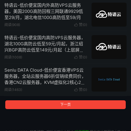
特语云-低价便宜国内外高防VPS云服务
器，美国200G高防回程三网联通9929低
至29/月，湖北电信100G高防低至59/月
阅读(908)
赞(
0
)

特语云-低价便宜国内高防VPS云服务器，
湖北100G高防云低至59元/月起，浙江绍
兴BGP高防云低至149元/月起（上层屏蔽
UDP）
阅读(1008)
赞(
0
)

Senlu DATA Cloud-低价便宜香港VPS云
服务器，全站云服务器6折促销续费同价，
香港CN2云服务器，KVM虚拟化2核心2G
内存3Mbps带宽不限流量低至18元/月
阅读(1463)
赞(
0
)

下一页