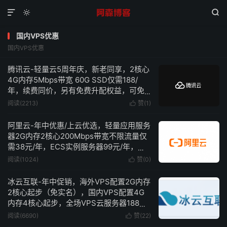



国内VPS优惠
国内VPS优惠
腾讯云-轻量云5周年庆，新老同享，2核心
4G内存5Mbps带宽 60G SSD仅需188/
年，续费同价，另有免费升配权益，可免
费升级为4核心4G内存
阅读(2213)
赞(
1
)

阿里云-年中优惠/上云优选，轻量应用服务
器2G内存2核心200Mbps带宽不限流量仅
需38元/年，ECS实例服务器99元/年，续
费同价！！！
阅读(1024)
赞(
0
)

冰云互联-年中促销，海外VPS配置2G内存
2核心起步（免实名），国内VPS配置4G
内存4核心起步，全场VPS云服务器188元/
年起！
阅读(6690)
赞(
22
)
