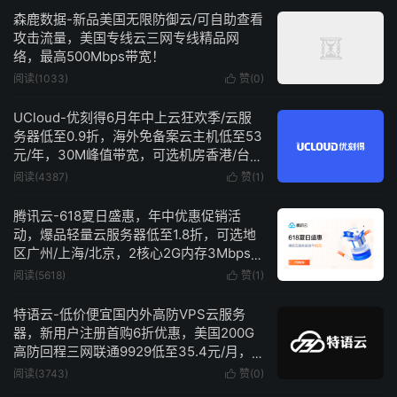
森鹿数据-新品美国无限防御云/可自助查看
攻击流量，美国专线云三网专线精品网
络，最高500Mbps带宽！
阅读(1033)
赞(
0
)

UCloud-优刻得6月年中上云狂欢季/云服
务器低至0.9折，海外免备案云主机低至53
元/年，30M峰值带宽，可选机房香港/台
北/东京/新加坡/曼谷/洛杉矶
阅读(4387)
赞(
1
)

腾讯云-618夏日盛惠，年中优惠促销活
动，爆品轻量云服务器低至1.8折，可选地
区广州/上海/北京，2核心2G内存3Mbps带
宽低至95元/年
阅读(5618)
赞(
1
)

特语云-低价便宜国内外高防VPS云服务
器，新用户注册首购6折优惠，美国200G
高防回程三网联通9929低至35.4元/月，
湖北电信100G高防低至47.6元/月
阅读(3743)
赞(
0
)
