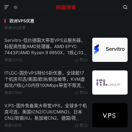



欧洲VPS优惠
欧洲VPS优惠
Servitro-低价德国大带宽VPS云服务器，
标配高性能AMD处理器，AMD EPYC
7443P/AMD Ryzen 9 9950X，1核心1G内
存10Gbps带宽低至$12/年
阅读(2706)
赞(
0
)

ITLDC-国外VPS特价5折优惠，全球超17
个机房可选/美国/欧洲/新加坡等，KVM虚
拟化/1核心1G内存100Mbps带宽不限流
量，低至€19/年
阅读(1742)
赞(
0
)

V.PS-国外免备案大带宽VPS，全球多个机
房可选，美国(CN2/CUII/CMIN2)、日本
CN2/软银/IIJ、新加坡CN2、德国/荷
兰/CN2+CUII、英国CUII，特价优惠低至
阅读(1978)
赞(
3
)

€6.95/月