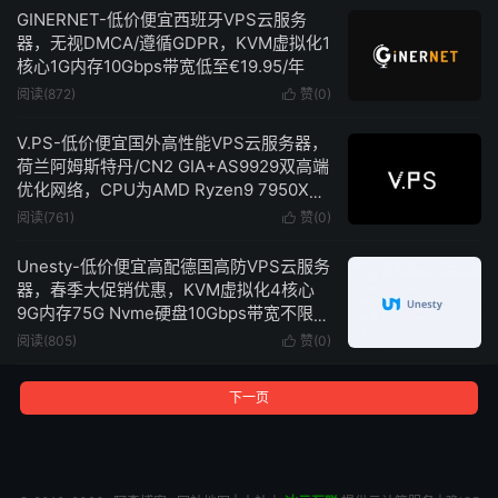
GINERNET-低价便宜西班牙VPS云服务
器，无视DMCA/遵循GDPR，KVM虚拟化1
核心1G内存10Gbps带宽低至€19.95/年
阅读(872)
赞(
0
)

V.PS-低价便宜国外高性能VPS云服务器，
荷兰阿姆斯特丹/CN2 GIA+AS9929双高端
优化网络，CPU为AMD Ryzen9 7950X，
KVM虚拟化1核心1G内存1Gbps带宽低至
阅读(761)
赞(
0
)

€39.95/年
Unesty-低价便宜高配德国高防VPS云服务
器，春季大促销优惠，KVM虚拟化4核心
9G内存75G Nvme硬盘10Gbps带宽不限流
量低至€3.75/月
阅读(805)
赞(
0
)

下一页