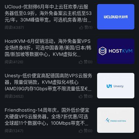
UCloud-优刻得6月年中上云狂欢季/云服
务器低至0.9折，海外免备案云主机低至53
元/年，30M峰值带宽，可选机房香港/台
北/东京/新加坡/曼谷/洛杉矶
阅读(4387)
赞(
1
)

HostKVM-6月促销活动，海外免备案VPS
全场终身8折，可选中国香港/美国/日本/韩
国/新加坡等数据中心，KVM虚拟化
100Mbps带宽低至$5.6/月
阅读(4126)
赞(
0
)

Unesty-低价便宜高配德国高防VPS云服务
器，限量促销款，KVM虚拟化4核心
(AMD)9G内存1Gbps带宽不限流量低至€5/
月
阅读(3652)
赞(
0
)

Friendhosting-14周年庆，国外低价便宜
大硬盘VPS云服务器，全场7折优惠/可选
全球超11个数据中心，100Mbps带宽不限
流量低至€2/月
阅读(1247)
赞(
0
)
