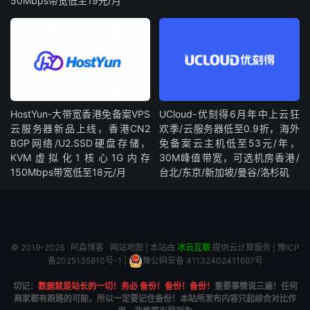
50Mbps带宽低至19元/月
HostYun-大带宽香港免备案VPS
UCloud-优刻得6月年中上云狂
云服务器新品上线，香港CN2
欢季/云服务器低至0.9折，海外
BGP网络/U2.SSD硬盘存储，
免备案云主机低至53元/年，
KVM虚拟化1核心1G内存
30M峰值带宽，可选机房香港/
150Mbps带宽低至18元/月
台北/东京/新加坡/曼谷/洛杉矶
© 2019-2026
阿森博客
网站地图
| 本站由
冰云互联
提供云计算服务 |
豫ICP
备2025135810号-1
|
豫公网安备 41132402411697号
切记：
数据就是站长的一切！务必 备份！备份！备份！
重要事情说三遍！任何
商家都有跑路的可能，所以一定要记住备份！本站所发布内容只起综合对比作