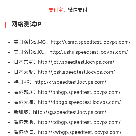
支付宝
、微信支付
网络测试IP
美国洛杉矶MC：http://usmc.speedtest.locvps.com/
美国洛杉矶KU：http://usku.speedtest.locvps.com/
日本东京：http://jpty.speedtest.locvps.com/
日本大阪：http://jpsk.speedtest.locvps.com/
韩国KR：http://kr.speedtest.locvps.com/
香港邦联：http://pnbgp.speedtest.locvps.com/
香港大埔：http://dbbgp.speedtest.locvps.com/
新加坡：http://sg.speedtest.locvps.com/
香港云地：http://cdbgp.speedtest.locvps.com/
香港葵湾：http://kwbgp.speedtest.locvps.com/