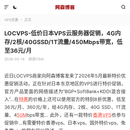



VPS优惠
正文

LOCVPS-低价日本VPS云服务器促销，4G内
存/2核/40GSSD/1T流量/450Mbps带宽，低
至36元/月
2026-05-14
阅读(154)
近日LOCVPS商家向阿森博客发来了2026年5月最新特价优
惠促销活动，正在针对日本东京地区的VPS进行特价促销，
官方产品里面的网络描述为“BGP+SoftBank+KDDI混合接
入”…在
特惠
的价格上还可以使用官方的特别8折优惠，低至
36元/月、360元/年，给4G内存、2核、40G SSD、1T流
量、4
50M
bps带宽… 此外，还有一款特价
香港VPS
也参与
促销中…有需要特价香港vps、日本vps、国外特价vps、免