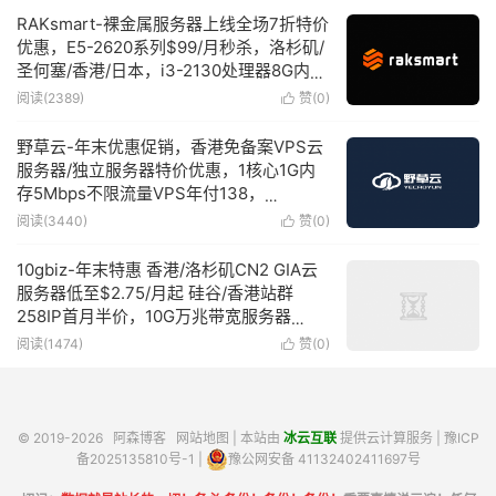
RAKsmart-裸金属服务器上线全场7折特价
优惠，E5-2620系列$99/月秒杀，洛杉矶/
圣何塞/香港/日本，i3-2130处理器8G内存
100Mbps带宽大陆优化网络，$30/月秒杀
阅读(2389)
赞(
0
)

野草云-年末优惠促销，香港免备案VPS云
服务器/独立服务器特价优惠，1核心1G内
存5Mbps不限流量VPS年付138，
CN2+BGP/华为CN2专线月付99元起
阅读(3440)
赞(
0
)

10gbiz-年末特惠 香港/洛杉矶CN2 GIA云
服务器低至$2.75/月起 硅谷/香港站群
258IP首月半价，10G万兆带宽服务器
$439起
阅读(1474)
赞(
0
)

© 2019-2026
阿森博客
网站地图
| 本站由
冰云互联
提供云计算服务 |
豫ICP
备2025135810号-1
|
豫公网安备 41132402411697号