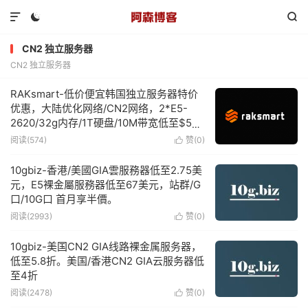



CN2 独立服务器
CN2 独立服务器
RAKsmart-低价便宜韩国独立服务器特价
优惠，大陆优化网络/CN2网络，2*E5-
2620/32g内存/1T硬盘/10M带宽低至$59/
月
阅读(574)
赞(
0
)

10gbiz-香港/美國GIA雲服務器低至2.75美
元，E5裸金屬服務器低至67美元，站群/G
口/10G口 首月享半價。
阅读(2993)
赞(
0
)

10gbiz-美国CN2 GIA线路裸金属服务器，
低至5.8折。美国/香港CN2 GIA云服务器低
至4折
阅读(2478)
赞(
0
)
