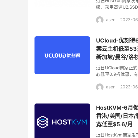
近日HostYun商家
哪，采用高速U2.S
备份，分配美国原生IP
asen
2023-06
UCloud-优
案云主机低至53
新加坡/曼谷/洛
近日UCloud商家
心低至0.9折优惠，
台北、日本东京、新加
asen
2023-06
HostKVM-
香港/美国/日本/
宽低至$5.6/月
近日HostKvm商家