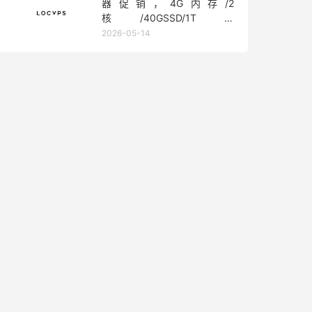
器促销，4G内存/2
核/40GSSD/1T流
量/450Mbps带宽，低至36元/
2026-05-14
月