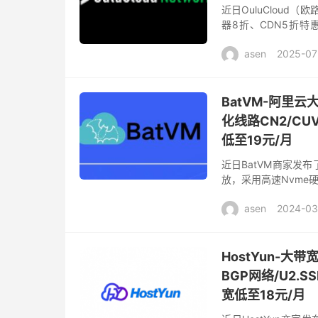
近日OuluCloud
器8折、CDN5折特
4o\DeepSeek-R1
asen
2025-07
BatVM-阿里
化线路CN2/CU
低至19元/月
近日BatVM商家发
放，采用高速Nvme硬
分配50Mbps带宽，
asen
2024-03
HostYun-
BGP网络/U2.
宽低至18元/月