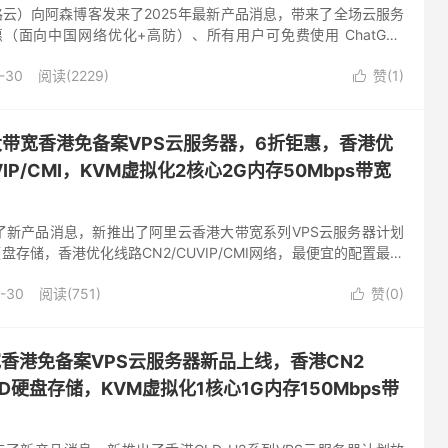
（欧路云）向阿森博客发来了2025年最新产品消息，带来了全场云服务
惠（面向中国网络优化+高防）、所有用户可免费使用 ChatGPT
-671B等AI大模型。VPS云服务器...
-30
阅读(2229)
赞(
1
)

云大带宽香港免备案VPS云服务器，6折钜惠，香港优
VIP/CMI，KVM虚拟化2核心2G内存50Mbps带宽
布了新产品消息，新推出了阿里云香港大带宽系列VPS云服务器计划
盘存储，香港优化线路CN2/CUVIP/CMI网络，最便宜的配置最低
分配美国原生IP作IP广播香港使用，有需要特价...
-30
阅读(751)
赞(
0
)

大带宽香港免备案VPS云服务器新品上线，香港CN2
SSD硬盘存储，KVM虚拟化1核心1G内存150Mbps带