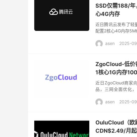
SSD仅需188
心4G内存
近日腾讯云发布了轻
配置2核心4G内存5M
至199元/1年，同时
asen
2025-09
ZgoCloud
1核心1G内存100
近日ZgoCloud
品，三网全面优化，高
NVMe SSD阵列），1
asen
2025-09
OuluCloud
CDN$2.49/