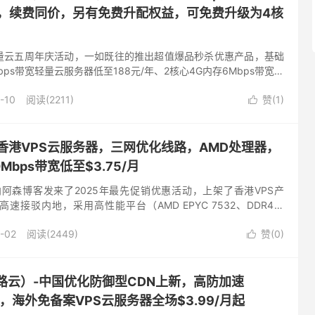
/年，续费同价，另有免费升配权益，可免费升级为4核
量云五周年庆活动，一如既往的推出超值爆品秒杀优惠产品，基础
bps带宽轻量云服务器低至188元/年、2核心4G内存6Mbps带宽低
还能免费升配，中国内地地域2核4G入门型套餐限时免...
-10
阅读(2211)
赞(
1
)

-低价香港VPS云服务器，三网优化线路，AMD处理器，
Mbps带宽低至$3.75/月
商家向阿森博客发来了2025年最先促销优惠活动，上架了香港VPS产
速接驳内地，采用高性能平台（AMD EPYC 7532、DDR4、
00Mbps带宽，自带一个IPv4.该系列...
-02
阅读(2449)
赞(
0
)

（欧路云）-中国优化防御型CDN上新，高防加速
月起，海外免备案VPS云服务器全场$3.99/月起