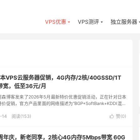
VPS优惠
VPS测评
独立服务器
日本VPS云服务器促销，4G内存/2核/40GSSD/1T
s带宽，低至36元/月
向阿森博客发来了2026年5月最新特价优惠促销活动，正在针对日本
价促销，官方产品里面的网络描述为“BGP+SoftBank+KDDI混合
还可以使用官方的特别8折优惠，低至36元...
-14
阅读(153)
赞(
0
)

周年庆，新老同享，2核心4G内存5Mbps带宽 60G