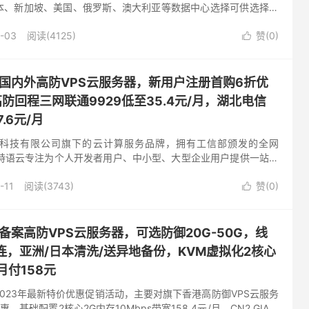
本、新加坡、美国、俄罗斯、澳大利亚等数据中心选择可供选择，
00Mbps带宽低至5.6美元/月，有需要特价海外免...
-03
阅读(4125)
赞(
0
)

国内外高防VPS云服务器，新用户注册首购6折优
高防回程三网联通9929低至35.4元/月，湖北电信
.6元/月
科技有限公司旗下的云计算服务品牌，拥有工信部颁发的全网
N资质。特语云专注为个人开发者用户、中小型、大型企业用户提供一站式
务，促使用户云端部署化简为零，轻松快捷运用云计算。主营业务
-11
阅读(3743)
赞(
0
)

备案高防VPS云服务器，可选防御20G-50G，线
A直连，亚洲/日本清洗/送异地备份，KVM虚拟化2核心
月付158元
023年最新特价优惠促销活动，主要对旗下香港高防御VPS云服务
基础配置2核心2G内存10Mbps带宽158.4元/月，CN2 GIA优