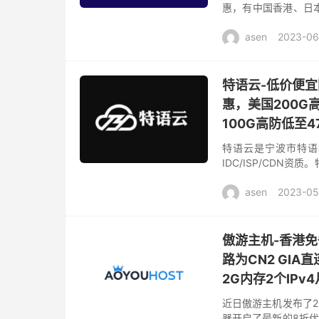
惠，有中国香港、日
基础配置1核心2G内存1
asen
2023-06
特语云-低价便宜
惠，美国200G
100G高防低至47
特语云是宁波市特语
IDC/ISP/CD
核心网络云端部署服
asen
2023-05
有：浙...
傲游主机-香港免
路为CN2 GI
2G内存2个IPv4
近日傲游主机发布了2
器开启了最新的8折优惠，