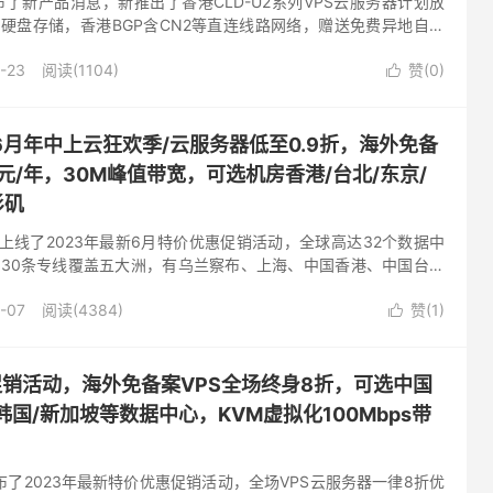
发布了新产品消息，新推出了香港CLD-U2系列VPS云服务器计划放
SD硬盘存储，香港BGP含CN2等直连线路网络，赠送免费异地自主
作IP广播香港使用，有需要特价香港VPS云服务...
-23
阅读(1104)
赞(
0
)

刻得6月年中上云狂欢季/云服务器低至0.9折，海外免备
元/年，30M峰值带宽，可选机房香港/台北/东京/
杉矶
正式上线了2023年最新6月特价优惠促销活动，全球高达32个数据中
有30条专线覆盖五大洲，有乌兰察布、上海、中国香港、中国台湾
坡、曼谷、洛杉矶等数据中心可供选择，基础配置1核心1G...
-07
阅读(4384)
赞(
1
)

6月促销活动，海外免备案VPS全场终身8折，可选中国
韩国/新加坡等数据中心，KVM虚拟化100Mbps带
发布了2023年最新特价优惠促销活动，全场VPS云服务器一律8折优