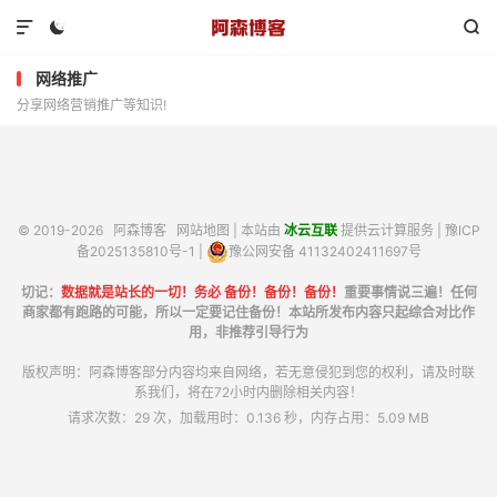



网络推广
分享网络营销推广等知识!
© 2019-2026
阿森博客
网站地图
| 本站由
冰云互联
提供云计算服务 |
豫ICP
备2025135810号-1
|
豫公网安备 41132402411697号
切记：
数据就是站长的一切！务必 备份！备份！备份！
重要事情说三遍！任何
商家都有跑路的可能，所以一定要记住备份！本站所发布内容只起综合对比作
用，非推荐引导行为
版权声明：阿森博客部分内容均来自网络，若无意侵犯到您的权利，请及时联
系我们，将在72小时内删除相关内容！
请求次数：29 次，加载用时：0.136 秒，内存占用：5.09 MB