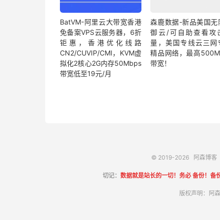
BatVM-阿里云大带宽香港
森鹿数据-新品美国无
免备案VPS云服务器，6折
御云/可自助查看攻
钜惠，香港优化线路
量，美国专线云三网
CN2/CUVIP/CMI，KVM虚
精品网络，最高500M
拟化2核心2G内存50Mbps
带宽！
带宽低至19元/月
© 2019-2026
阿森博客
切记：
数据就是站长的一切！务必 备份！备
版权声明：阿森