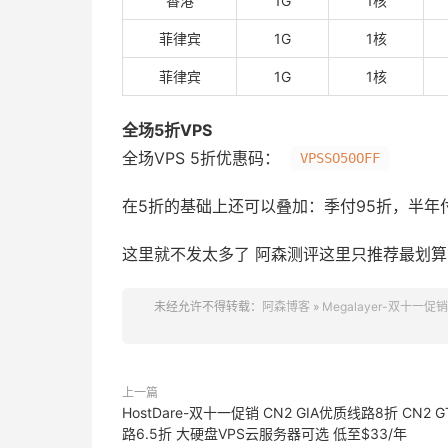
香港
1G
1核
菲律宾
1G
1核
菲律宾
1G
1核
全场5折VPS
全场VPS 5折优惠码：
VPSSO50OFF
在5折的基础上还可以叠加：季付95折，半年
这里就不发太多了 阿森测评这里只推荐最划算
未经允许不得转载：
阿森博客
»
Megalayer-双十一
上一篇
HostDare-双十一促销 CN2 GIA优质线路8折 CN2 
路6.5折 大硬盘VPS云服务器可选 低至$33/年