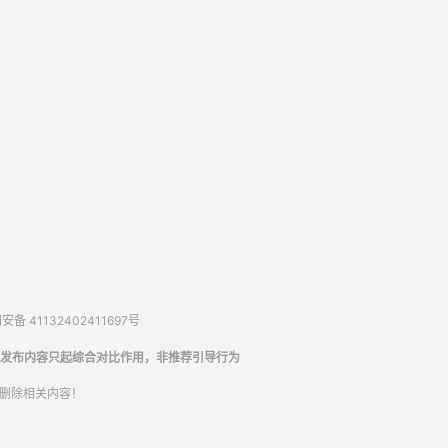
备 41132402411697号
发布内容只起综合对比作用，非推荐引导行为
内删除相关内容！