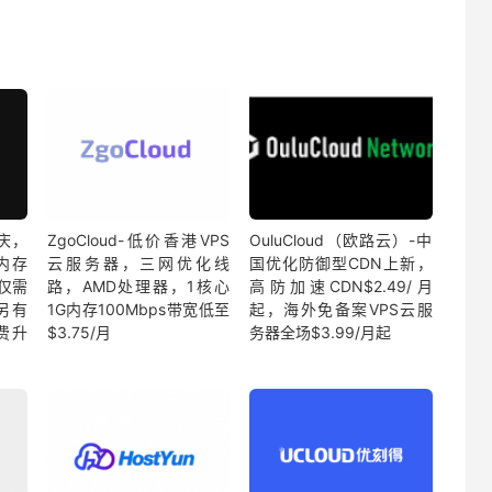
庆，
ZgoCloud-低价香港VPS
OuluCloud（欧路云）-中
内存
云服务器，三网优化线
国优化防御型CDN上新，
D仅需
路，AMD处理器，1核心
高防加速CDN$2.49/月
另有
1G内存100Mbps带宽低至
起，海外免备案VPS云服
费升
$3.75/月
务器全场$3.99/月起