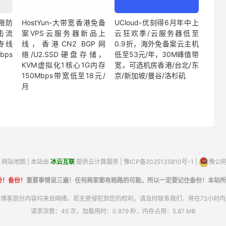
限防
HostYun-大带宽香港免备
UCloud-优刻得6月年中上
击流
案VPS云服务器新品上
云狂欢季/云服务器低至
专线
线，香港CN2 BGP网
0.9折，海外免备案云主机
bps
络/U2.SSD硬盘存储，
低至53元/年，30M峰值带
KVM虚拟化1核心1G内存
宽，可选机房香港/台北/东
150Mbps带宽低至18元/
京/新加坡/曼谷/洛杉矶
月
网站地图
| 本站由
冰云互联
提供云计算服务 |
豫ICP备2025135810号-1
|
豫公网安
份！备份！
重要事情说三遍！任何商家都有跑路的可能，所以一定要记住备份！本站所
博客部分内容均来自网络，若无意侵犯到您的权利，请及时联系我们，将在72小时
请求次数：45 次，加载用时：0.879 秒，内存占用：5.87 MB