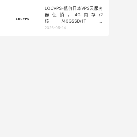
LOCVPS-低价日本VPS云服务
器促销，4G内存/2
核/40GSSD/1T流
量/450Mbps带宽，低至36元/
2026-05-14
月