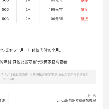
50G
2M
199元/年
链接
50G
2M
199元/年
链接
50G
2M
199元/年
链接
付仅需付5个月，年付仅需付10个月。
的年付 其他配置可自行去商家官网查看
促销 全场VPS云服务器5折 香港/美国/菲律宾机房 20M带宽不限流量低至
159元/年
下一篇
GT线
Linux服务器挂载磁盘教程