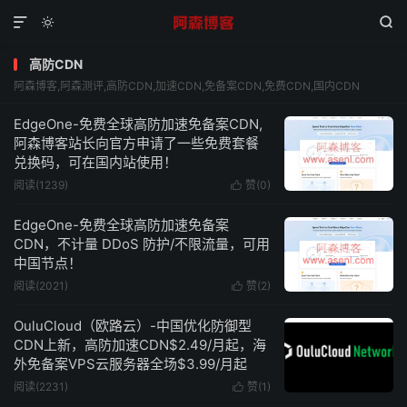



高防CDN
阿森博客,阿森测评,高防CDN,加速CDN,免备案CDN,免费CDN,国内CDN
EdgeOne-免费全球高防加速免备案CDN,
阿森博客站长向官方申请了一些免费套餐
兑换码，可在国内站使用！
阅读(1239)
赞(
0
)

EdgeOne-免费全球高防加速免备案
CDN，不计量 DDoS 防护/不限流量，可用
中国节点！
阅读(2021)
赞(
2
)

OuluCloud（欧路云）-中国优化防御型
CDN上新，高防加速CDN$2.49/月起，海
外免备案VPS云服务器全场$3.99/月起
阅读(2231)
赞(
1
)
