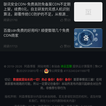
联讯安全CDN-免费高防免备案CDN不定期
上架，续费0元，自主研发的无感人机识别
算法，颠覆传统CC防护的不足，从根源上
去解决CC攻击
阅读(2176)
赞(
2
)

百度cdn免费的好用吗? 顺便整理几个免费
CDN商家
阅读(1772)
赞(
0
)

© 2019-2026
阿森博客
网站地图
| 本站由
冰云互联
提供云计算服务 |
豫ICP
备2025135810号-1
|
豫公网安备 41132402411697号
切记：
数据就是站长的一切！务必 备份！备份！备份！
重要事情说三遍！任何
商家都有跑路的可能，所以一定要记住备份！本站所发布内容只起综合对比作
用，非推荐引导行为
版权声明：阿森博客部分内容均来自网络，若无意侵犯到您的权利，请及时联
系我们，将在72小时内删除相关内容！