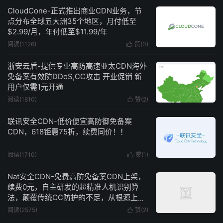
CloudCone-正式推出商业CDN业务，节
点分布全球五大洲35个地区，月付低至
$2.99/月，年付低至$11.99/年
阅读(1126)
赞(
0
)

浙安云盾-提供专业高防高速亚太CDN海外
免备案有效防DDoS,CC攻击 开业促销 新
用户仅需1元开通
阅读(1810)
赞(
2
)

联讯安全CDN-低价便宜高防御免备案
CDN，618钜惠75折，续费同价！！
阅读(1710)
赞(
1
)

Nat安全CDN-免费高防免备案CDN上架，
续费0元，自主研发的超精准人机识别算
法，颠覆传统CC防护的不足，从根源上去
解决CC攻击
阅读(2575)
赞(
2
)
