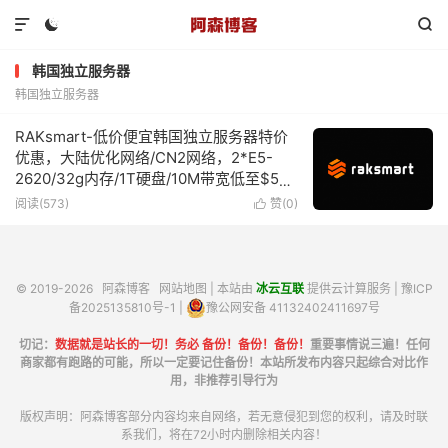



韩国独立服务器
韩国独立服务器
RAKsmart-低价便宜韩国独立服务器特价
优惠，大陆优化网络/CN2网络，2*E5-
2620/32g内存/1T硬盘/10M带宽低至$59/
月
阅读(573)
赞(
0
)

© 2019-2026
阿森博客
网站地图
| 本站由
冰云互联
提供云计算服务 |
豫ICP
备2025135810号-1
|
豫公网安备 41132402411697号
切记：
数据就是站长的一切！务必 备份！备份！备份！
重要事情说三遍！任何
商家都有跑路的可能，所以一定要记住备份！本站所发布内容只起综合对比作
用，非推荐引导行为
版权声明：阿森博客部分内容均来自网络，若无意侵犯到您的权利，请及时联
系我们，将在72小时内删除相关内容！