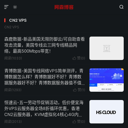



CN2 VPS
CN2 VPS
森鹿数据-新品美国无限防御云/可自助查看
攻击流量，美国专线云三网专线精品网
络，最高500Mbps带宽！
阅读(1033)
赞(
0
)

青博数据-美国专线网络VPS简单测评，青
博数据怎么样？青博数据好不好？青博数
据服务器好不好？青博数据服务器值不值
得购买？
阅读(1293)
赞(
1
)

恒速云-五一劳动节促销活动，低价便宜海
外VPS云服务器全场8折循环优惠，香港
CN2云服务器，KVM虚拟化4核心4G内存
10Mbps带宽不限流量仅需26元/月-附简单
阅读(2013)
赞(
0
)

测评