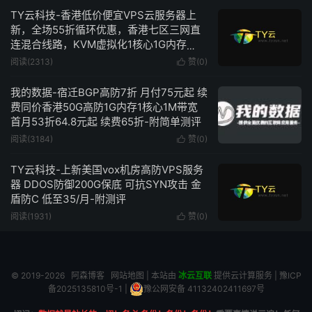
TY云科技-香港低价便宜VPS云服务器上
新，全场55折循环优惠，香港七区三网直
连混合线路，KVM虚拟化1核心1G内存
5Mbps带宽不限流量，低至8.8/月-附简单
阅读(2313)
赞(
0
)

测评
我的数据-宿迁BGP高防7折 月付75元起 续
费同价香港50G高防1G内存1核心1M带宽
首月53折64.8元起 续费65折-附简单测评
阅读(3184)
赞(
0
)

TY云科技-上新美国vox机房高防VPS服务
器 DDOS防御200G保底 可抗SYN攻击 金
盾防C 低至35/月-附测评
阅读(1931)
赞(
0
)

© 2019-2026
阿森博客
网站地图
| 本站由
冰云互联
提供云计算服务 |
豫ICP
备2025135810号-1
|
豫公网安备 41132402411697号