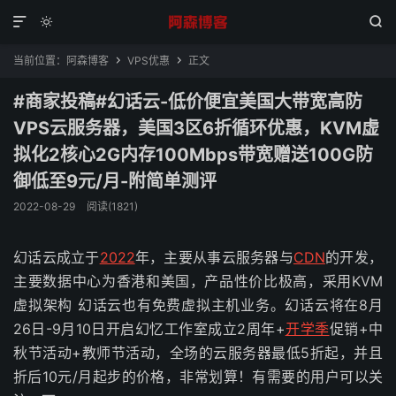



当前位置：
阿森博客
VPS优惠
正文


#商家投稿#幻话云-低价便宜美国大带宽高防
VPS云服务器，美国3区6折循环优惠，KVM虚
拟化2核心2G内存100Mbps带宽赠送100G防
御低至9元/月-附简单测评
2022-08-29
阅读(1821)
幻话云成立于
2022
年，主要从事云服务器与
CDN
的开发，
主要数据中心为香港和美国，产品性价比极高，采用KVM
虚拟架构 幻话云也有免费虚拟主机业务。幻话云将在8月
26日-9月10日开启幻忆工作室成立2周年+
开学季
促销+中
秋节活动+教师节活动，全场的云服务器最低5折起，并且
折后10元/月起步的价格，非常划算！有需要的用户可以关