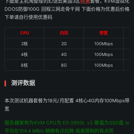
下面是主机淘整理的幻话云美国3区
特惠
套餐，KVM虚拟化
DDOS防御100G 回程三网走骨干网 下面价格为优惠后价格
下单请自行使用优惠码
CPU
内存
带宽
2核
2G
100Mbps
4核
4G
100Mbps
8核
8G
100Mbps
测评数据
本次测试机器套餐为18元/月配置 4核心4G内存100Mbps带
宽
服务器架构为KVM CPU为 E5-2650L v2 硬盘为SSD盘 io
平均在104.4 MB/s 稍微有点拉跨 商家限制的有点死