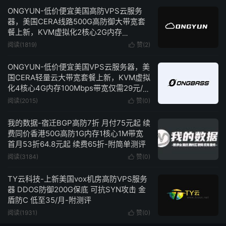
ONGYUN-低价便宜美国高防VPS云服务
器，美国CERA线路500G高防御大带宽套
餐上新，KVM虚拟化2核心2G内存
50Mbps带宽仅需48元/月-附简单测评
阅读(1819)
赞(
2
)

ONGYUN-低价便宜美国VPS云服务器，美
国CERA轻量云大带宽套餐上新，KVM虚拟
化4核心4G内存100Mbps带宽仅需29元/
月-附简单测评
阅读(2015)
赞(
0
)

我的数据-宿迁BGP高防7折 月付75元起 续
费同价香港50G高防1G内存1核心1M带宽
首月53折64.8元起 续费65折-附简单测评
阅读(3184)
赞(
0
)

TY云科技-上新美国vox机房高防VPS服务
器 DDOS防御200G保底 可抗SYN攻击 金
盾防C 低至35/月-附测评
阅读(1931)
赞(
0
)
