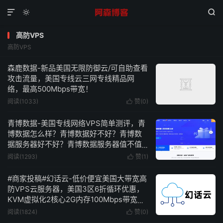



高防VPS
高防VPS
森鹿数据-新品美国无限防御云/可自助查看
攻击流量，美国专线云三网专线精品网
络，最高500Mbps带宽！
阅读(1033)
赞(
0
)

青博数据-美国专线网络VPS简单测评，青
博数据怎么样？青博数据好不好？青博数
据服务器好不好？青博数据服务器值不值
得购买？
阅读(1293)
赞(
1
)

#商家投稿#幻话云-低价便宜美国大带宽高
防VPS云服务器，美国3区6折循环优惠，
KVM虚拟化2核心2G内存100Mbps带宽赠
送100G防御低至9元/月-附简单测评
阅读(1824)
赞(
0
)
