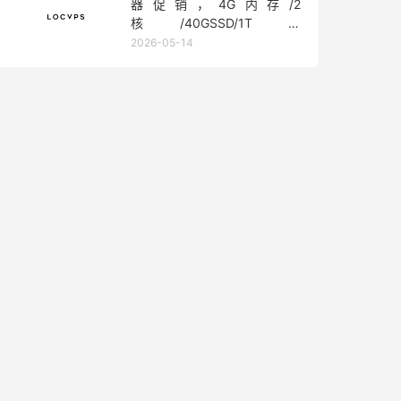
器促销，4G内存/2
核/40GSSD/1T流
量/450Mbps带宽，低至36元/
2026-05-14
月