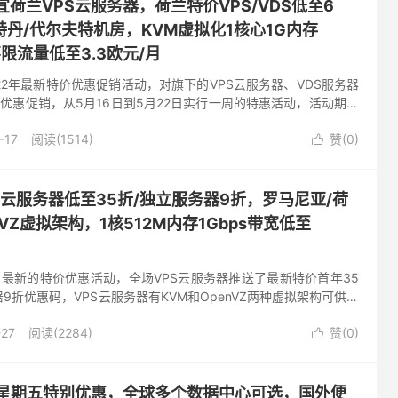
宜荷兰VPS云服务器，荷兰特价VPS/VDS低至6
丹/代尔夫特机房，KVM虚拟化1核心1G内存
不限流量低至3.3欧元/月
022年最新特价优惠促销活动，对旗下的VPS云服务器、VDS服务器
优惠促销，从5月16日到5月22日实行一周的特惠活动，活动期间
两个数据中心位于荷兰的阿姆斯特丹和代尔夫特，最低配...
-17
阅读(1514)
赞(
0
)

r-VPS云服务器低至35折/独立服务器9折，罗马尼亚/荷
VZ虚拟架构，1核512M内存1Gbps带宽低至
r发布了最新的特价优惠活动，全场VPS云服务器推送了最新特价首年35
9折优惠码，VPS云服务器有KVM和OpenVZ两种虚拟架构可供选
机房的VPS云服务器可选，两个机房对于内容的...
-27
阅读(2284)
赞(
0
)

-黑色星期五特别优惠，全球多个数据中心可选，国外便