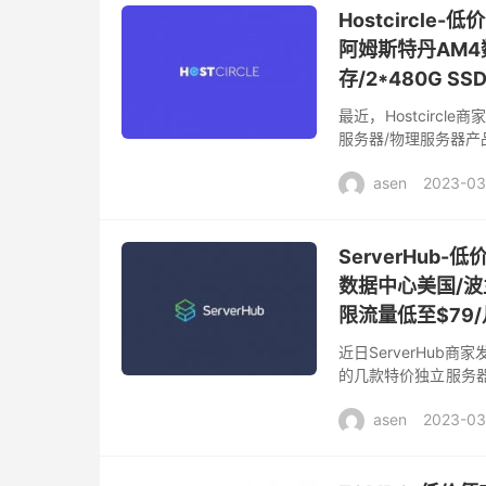
Hostcircl
阿姆斯特丹AM4数据
存/2*480G SS
最近，Hostcirc
服务器/物理服务器产
这是一个世界知名的Equ
asen
2023-03
ServerHu
数据中心美国/波兰
限流量低至$79/
近日ServerHub
的几款特价独立服务
量大，基础配置2*e5-2
asen
2023-03