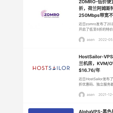
ZOMRO-低价便
折，荷兰阿姆斯特
250Mbps带宽
近日zomro发布了2
开启了低至6折的特价
美天的优惠码不一样，
asen
2022-05
HostSailo
兰机房，KVM/O
$16.76/年
近日HostSailo
折优惠码、独立服务器
择，有罗马尼亚和荷兰
asen
2021-12
AlphaVPS