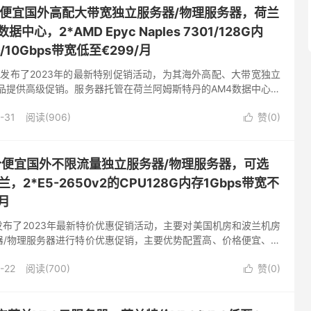
e-低价便宜国外高配大带宽独立服务器/物理服务器，荷兰
中心，2*AMD Epyc Naples 7301/128G内
D/10Gbps带宽低至€299/月
le商家发布了2023年的最新特别促销活动，为其海外高配、大带宽独立
品提供高级促销。服务器托管在荷兰阿姆斯特丹的AM4数据中心，
inix机房。默认访问为10Gbps超级带宽。...
-31
阅读(906)
赞(
0
)

b-低价便宜国外不限流量独立服务器/物理服务器，可选
，2*E5-2650v2的CPU128G内存1Gbps带宽不
月
商家发布了2023年最新特价优惠促销活动，主要对美国机房和波兰机房
器/物理服务器进行特价优惠促销，主要优势配置高、价格便宜、流
650v2处理器128G内存1Gbps带宽不限流...
-22
阅读(700)
赞(
0
)
