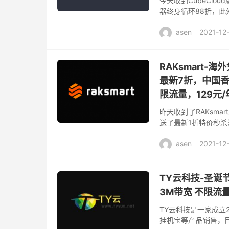
今天收到CubeClo
器终身循环88折，此
则订单：赠送CC硬件防
asen
2021-12
RAKsmart-
最新7折，中国香
限流量，129元/
昨天收到了RAKsma
送了最新1折特价秒
选择大陆优化、精品网
asen
2021-12
TY云科技-圣诞
3M带宽 不限流量
TY云科技是一家成立
挂机宝等产品销售，