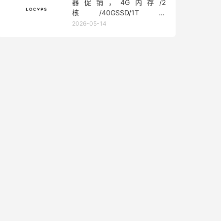
器促销，4G内存/2
核/40GSSD/1T流
量/450Mbps带宽，低至36元/
2026-05-14
月