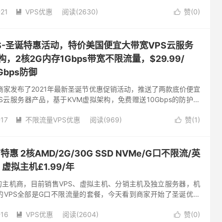
的人性了 目前商家开始了圣诞节促销活动 传家宝配置性价比...
-21
VPS优惠
阅读(2630)
赞(
0
)


sVPS-圣诞特惠活动，特价美国便宜大带宽VPS云服务
，2核2G内存1Gbps带宽不限流量，$29.99/
bps防御
sVPS商家发布了2021年最新圣诞节优惠促销活动，推送了两款底价便宜
S云服务器产品，基于KVM虚拟架构，免费赠送10Gbps的防护，
不限流量，低至30美元/年，有需要国外高防...
-17
不限流量VPS优惠
阅读(969)
赞(
1
)


节特惠 2核AMD/2G/30G SSD NVMe/G口不限流/英
，虚拟主机£1.99/年
国外的主机商，目前销售VPS、虚拟主机、分销主机及独立服务器，机
的VPS全部是G口不限流量的套餐，今天看到商家开始了圣诞优惠
了两个特价套餐，原价£59.88年付的套餐优惠下来年付仅需...
-16
VPS优惠
阅读(2604)
赞(
0
)

