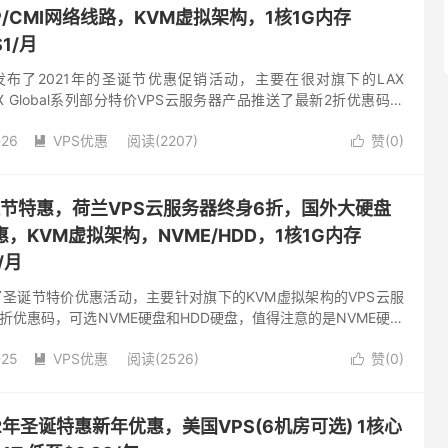
IP/CMI网络线路，KVM虚拟架构，1核1G内存
1/月
loud发布了2021年的圣诞节优惠促销活动，主要在很对旗下的LAX
a、LAX Global系列部分特价VPS云服务器产品推送了最新2折优惠码，
持年付周期，有CN2、CU...
-26
VPS优惠
阅读(2207)
赞(
0
)


r-圣诞节特惠，荷兰VPS云服务器终身6折，国外大硬盘
，KVM虚拟架构，NVME/HDD，1核1G内存
/月
r发布了圣诞节特价优惠活动，主要针对旗下的KVM虚拟架构的VPS云服
折优惠码，可选NVME硬盘和HDD硬盘，值得注意的是NVME硬盘
为AMD EPYC 7452，有需要荷兰V...
-25
VPS优惠
阅读(2526)
赞(
0
)


2022年圣诞特惠新年优惠，美国VPS(6机房可选) 1核心