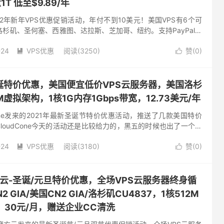
T 低至$9.89/年
2022年新年VPS优惠促销活动，年付不到10美元！美国VPS有6个可
杉矶、圣何塞、西雅图、达拉斯、芝加哥、纽约。支持PayPal和
带宽，KVM虚拟，纯SSD raid10...
-24
VPS优惠
阅读(3250)
赞(
0
)


e-圣诞特价优惠，美国便宜低价VPS云服务器，美国洛杉
虚拟架构，1核1G内存1Gbps带宽，12.73美元/年
Cone发来的2021年最新圣诞节特价优惠活动，推送了几款美国特价
CloudCone今天的活动还是比较给力的，黑五的时候也出了一个闪
套餐，而且目前在某论坛还有很多朋友在收他家的低价...
-24
VPS优惠
阅读(3180)
赞(
0
)


d魔方云-圣诞/元旦特价优惠，全场VPS云服务器终身循
 GIA/美国CN2 GIA/洛杉矶CU4837，1核512M
宽，30元/月，赠送企业CC清洗