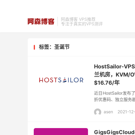
阿森博客 VPS推荐
专注于真实的VPS测评
标签：圣诞节
HostSailo
兰机房，KVM/O
$16.76/年
近日HostSailo
折优惠码、独立服务器
择，有罗马尼亚和荷兰
asen
2021-12
GigsGigsC