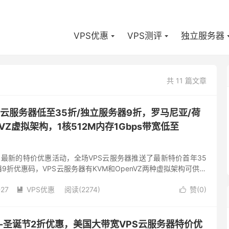
VPS优惠
VPS测评
独立服务器
共 11 篇文章
r-VPS云服务器低至35折/独立服务器9折，罗马尼亚/荷
VZ虚拟架构，1核512M内存1Gbps带宽低至
r发布了最新的特价优惠活动，全场VPS云服务器推送了最新特价首年35
9折优惠码，VPS云服务器有KVM和OpenVZ两种虚拟架构可供选
机房的VPS云服务器可选，两个机房对于内容的...
-27
VPS优惠
阅读(2274)
赞(
0
)


loud-圣诞节2折优惠，美国大带宽VPS云服务器特价优