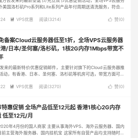
ud魔方云发来的最新圣诞节/元旦双节优惠促销活动，全场VPS云服务
外美国洛杉矶Pro系列和Lite系列产品年付周期送清洗服务，符合规
护清洗高级版1年，旗下VPS云服务器优势特点...
-24
VPS优惠
阅读(3214)
赞(
0
)


海外免备案Cloud云服务器低至1折，全场VPS云服务器
港/日本/圣何塞/洛杉矶，1核2G内存1Mbps带宽不
年
rt发来的最新特价优惠促销邮件，主要针对旗下的Cloud云服务器推
杀活动，有香港、日本、圣何塞、洛杉矶等机房可选，带宽方面可以
和CN2网络，有需要海外免备案VPS云服务器的朋友可以...
-22
VPS优惠
阅读(3270)
赞(
0
)


节特惠促销 全场产品低至12元起 香港1核心2G内存
 低至12元/月
2020年4月份的国人商家 主要从事海外VPS、海外云服务器、国内
目前主营海外服务器、国内挂机宝 这家所有自营产品均支持随时按