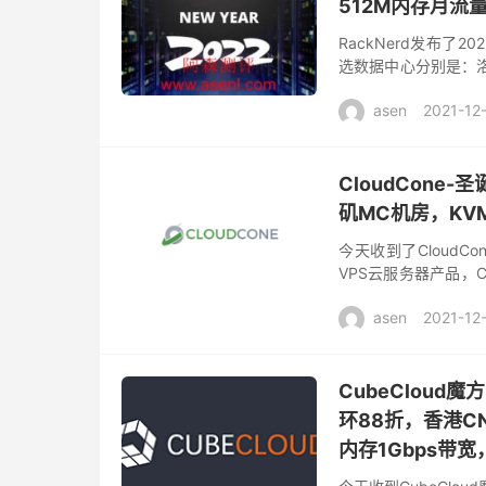
512M内存月流量1
RackNerd发布了
选数据中心分别是：洛
支付宝付款，默认1Gbps
asen
2021-12
CloudCon
矶MC机房，KVM
今天收到了Cloud
VPS云服务器产品，
购，放出了很多的低价
asen
2021-12
CubeClou
环88折，香港CN2
内存1Gbps带