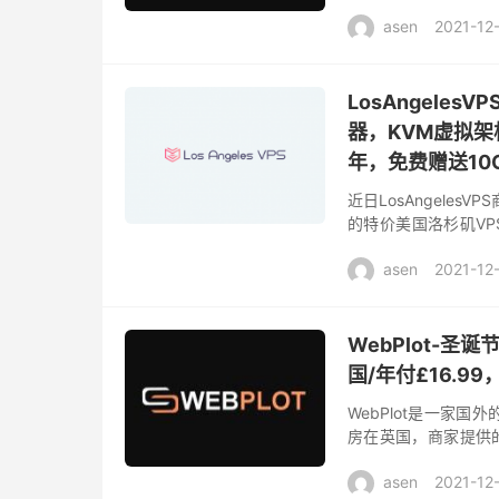
天退款 可以说是非常
asen
2021-12
LosAngele
器，KVM虚拟架构
年，免费赠送10G
近日LosAngele
的特价美国洛杉矶VP
默认分配1Gbps带宽
asen
2021-12
WebPlot-圣诞
国/年付£16.99
WebPlot是一家
房在英国，商家提供
活动，本次商家只放出
asen
2021-12