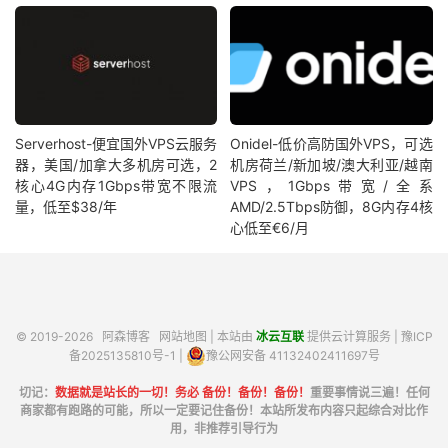
Serverhost-便宜国外VPS云服务
Onidel-低价高防国外VPS，可选
器，美国/加拿大多机房可选，2
机房荷兰/新加坡/澳大利亚/越南
核心4G内存1Gbps带宽不限流
VPS，1Gbps带宽/全系
量，低至$38/年
AMD/2.5Tbps防御，8G内存4核
心低至€6/月
© 2019-2026
阿森博客
网站地图
| 本站由
冰云互联
提供云计算服务 |
豫ICP
备2025135810号-1
|
豫公网安备 41132402411697号
切记：
数据就是站长的一切！务必 备份！备份！备份！
重要事情说三遍！任何
商家都有跑路的可能，所以一定要记住备份！本站所发布内容只起综合对比作
用，非推荐引导行为