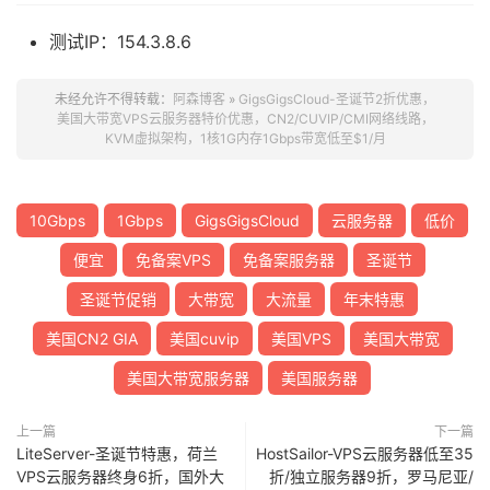
测试IP：154.3.8.6
未经允许不得转载：
阿森博客
»
GigsGigsCloud-圣诞节2折优惠，
美国大带宽VPS云服务器特价优惠，CN2/CUVIP/CMI网络线路，
KVM虚拟架构，1核1G内存1Gbps带宽低至$1/月
10Gbps
1Gbps
GigsGigsCloud
云服务器
低价
便宜
免备案VPS
免备案服务器
圣诞节
圣诞节促销
大带宽
大流量
年末特惠
美国CN2 GIA
美国cuvip
美国VPS
美国大带宽
美国大带宽服务器
美国服务器
上一篇
下一篇
LiteServer-圣诞节特惠，荷兰
HostSailor-VPS云服务器低至35
VPS云服务器终身6折，国外大
折/独立服务器9折，罗马尼亚/