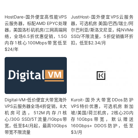
HostDare-国外便宜高性能VPS
JustHost-国外便宜VPS云服务
云服务器，标配AMD EPYC处理
器，可选机房 美国/巴西/瑞士/阿
器，美国洛杉矶机房/三网高端网
尔巴利亚/斯洛文尼亚，纯NVMe
络，全场6.5折优惠促销，1.5G
SSD/不限流量，5折促销循环折
内存1核心100Mbps带宽低至
扣，低至$2.34/月
$24/年
Digital-VM-低价便宜大带宽海外
Kuroit-国外大带宽DDos防护
VPS云服务器全场4折促销，8大
VPS特价优惠，可选机房 新加
机房可选，512M内存/1核
坡/美国/荷兰机房，2核心2G内
心/30G SSD/5T流量/1Gbps带
存10Gbps带宽，默认赠送
宽，低至$4/月起，最高10Gbps
160Gbps+ DDOS防护，低至
带宽不限流量
$3/月