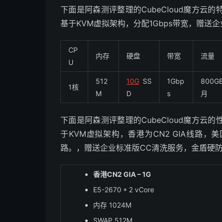
下面是阿森测评整理的CubeCloud魔方云
基于KVM虚拟架构，分配1Gbps带宽，赠送
CP
内存
硬盘
带宽
流量
U
512
10G
SS
1Gbp
800GB
1核
M
D
s
月
下面是阿森测评整理的CubeCloud魔方云
于KVM虚拟架构，香港为CN2 GIA线路，美国
路。，赠送企业标准版CC清洗服务，金盾硬
香港CN2 GIA – 1G
E5-2670 * 2 vCore
内存 1024M
SWAP 512M