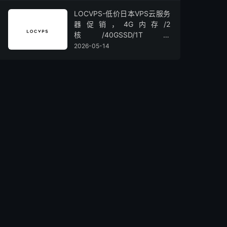
LOCVPS-低价日本VPS云服务
器促销，4G内存/2
核/40GSSD/1T流
量/450Mbps带宽，低至36元/
2026-05-14
月