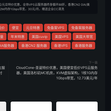
圣诞/元旦特价优惠，全场VPS云服务器终身循环88折，香港CN2 GIA/美
核512M内存1Gbps带宽，30元/月，赠送企业CC清洗
低价
便宜
元旦特惠
免备案VPS
免备案服务器
量
年末特惠
美国cuvip
美国VPS
美国大带宽
GIA服务器
香港CN2 服务器
香港VPS
香港服务器
下一篇
立服
CloudCone-圣诞特价优惠，美国便宜低价VPS云服务
付
器，美国洛杉矶MC机房，KVM虚拟架构，1核1G内存
1Gbps带宽，12.73美元/年