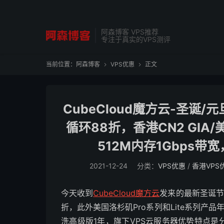
阿森博客 VPS推荐
专注于真实的VPS测评
当前位置：
阿森博客
VPS优惠
正文


CubeCloud魔方云-圣诞
循环88折，香港CN2 GIA/美
512M内存1Gbps带
2021-12-24
分类：
VPS优惠
/
香港VPS
今天收到
CubeCloud魔方云
发来的最新圣诞节
折，此外美国洛杉矶Pro系列和Lite系列产
洗高级版1年，旗下VPS云服务器优势特点是