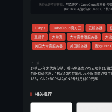
未经允许不得转载：
阿森博客
»
CubeCloud魔方云-
国CN2 GIA/洛杉矶CU4837，1
1Gbps
CubeCloud魔方云
云服务器
圣诞节
大带宽
大带宽香港服务器
大流
美国大带宽服务器
美国服务器
香港CN2 
上一篇
野草云-年末优惠促销，香港免备案VPS云服务器/独
务器特价优惠，1核心1G内存5Mbps不限流量VPS年
138，CN2+BGP/华为CN2专线月付99元起
相关推荐