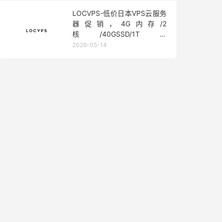
LOCVPS-低价日本VPS云服务
器促销，4G内存/2
核/40GSSD/1T流
量/450Mbps带宽，低至36元/
2026-05-14
月