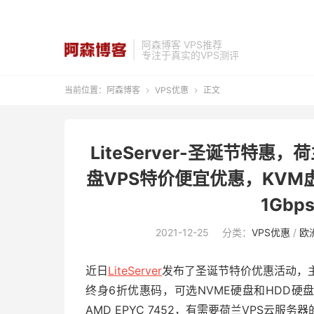
阿森博客 VPS推荐
专注于真实的VPS测评
当前位置：
阿森博客
VPS优惠
正文


LiteServer-圣诞节特
盘VPS特价便宜优惠，KVM虚
1Gbp
2021-12-25
分类：
VPS优惠
/
欧
近日
LiteServer
发布了圣诞节特价优惠活动，主
终身6折优惠码，可选NVME硬盘和HDD硬
AMD EPYC 7452，有需要荷兰VPS云服