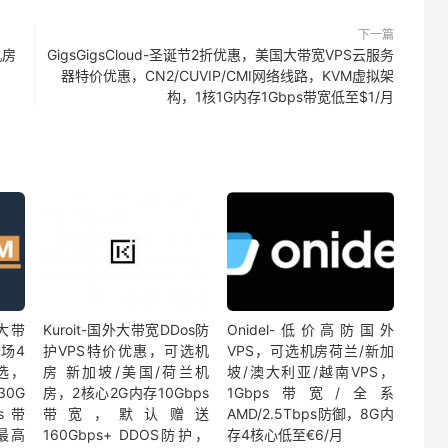
下一篇
机房
GigsGigsCloud-圣诞节2折优惠，美国大带宽VPS云服务
器特价优惠，CN2/CUVIP/CMI网络线路，KVM虚拟架
构，1核1G内存1Gbps带宽低至$1/月
宜大带
Kuroit-国外大带宽DDos防
Onidel-低价高防国外
场4
护VPS特价优惠，可选机
VPS，可选机房荷兰/新加
选，
房 新加坡/美国/荷兰机
坡/澳大利亚/越南VPS，
30G
房，2核心2G内存10Gbps
1Gbps带宽/全系
ps带
带宽，默认赠送
AMD/2.5Tbps防御，8G内
最高
160Gbps+ DDOS防护，
存4核心低至€6/月