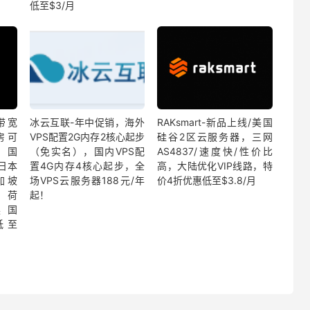
低至$3/月
带宽
冰云互联-年中促销，海外
RAKsmart-新品上线/美国
房可
VPS配置2G内存2核心起步
硅谷2区云服务器，三网
国
（免实名），国内VPS配
AS4837/速度快/性价比
、日本
置4G内存4核心起步，全
高，大陆优化VIP线路，特
新加坡
场VPS云服务器188元/年
价4折优惠低至$3.8/月
/荷
起！
英国
低至