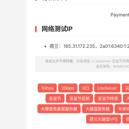
Payme
网络测试IP
荷兰：185.31.172.235，2a01:6340:1:20:3:
未经允许不得转载：
阿森博客
»
LiteServer-圣
虚拟架构，NVME/HD
1Gbps
2Gbps
G口
LiteServer
圣诞节
圣诞节促销
圣诞节特惠
大硬盘免备案服务器
大硬盘服务器
年末
荷兰大硬盘VPS