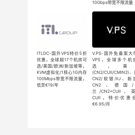
10Gbps带宽不限流量
ITLDC-国外VPS特价5折
V.PS-国外免备案大
优惠，全球超17个机房可
VPS，全球多个机
选/美国/欧洲/新加坡等，
选，美
KVM虚拟化/1核心1G内存
(CN2/CUII/CMIN2)
100Mbps带宽不限流量，
CN2/软银/IIJ、
低至€19/年
CN2、德国
兰/CN2+CUII、
CUII，特价优惠
€6.95/月