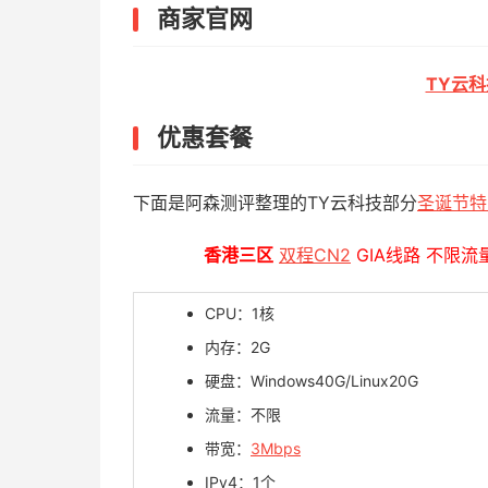
商家官网
TY云
优惠套餐
下面是阿森测评整理的TY云科技部分
圣诞节特
香港三区
双程CN2
GIA线路 不限流
CPU：1核
内存：2G
硬盘：Windows40G/Linux20G
流量：不限
带宽：
3Mbps
IPv4：1个