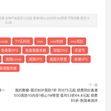
销 全场产品低至12元起 香港1核心2G内存3M带宽 不限流量 低至12
元/月
cuvip
TY云科技
vox
vox机房
vox高防
免备案VPS
免备案服务器
双程CN2
圣诞节
美国cuvip
美国VPS
美国大带宽
香港VPS
香港服务器
下一篇
非一
我的数据-宿迁BGP高防7折 月付75元起 续费同价香港
50G高防1G内存1核心1M带宽 首月53折64.8元起 续费
65折-附简单测评