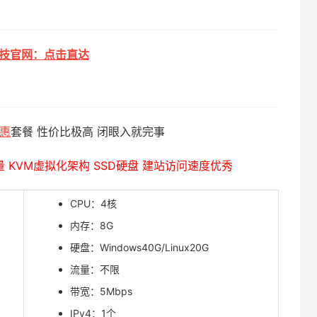
科技官网：点击直达
惠
套餐 性价比极高 闭眼入就完事
量 KVM虚拟化架构 SSD硬盘 建站访问速度优秀
CPU：4核
内存：8G
硬盘：Windows40G/Linux20G
流量：不限
带宽：5Mbps
IPv4：1个