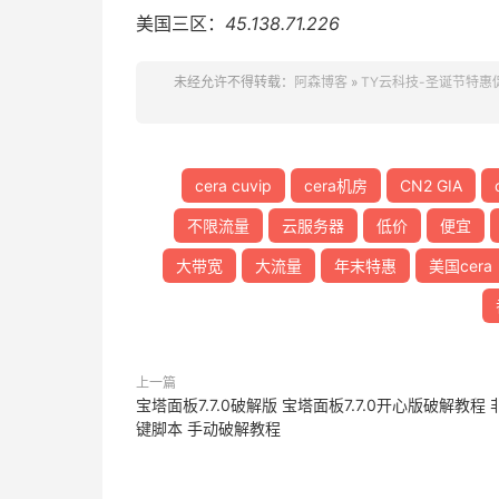
美国三区：
45.138.71.226
未经允许不得转载：
阿森博客
»
TY云科技-圣诞节特惠促
cera cuvip
cera机房
CN2 GIA
不限流量
云服务器
低价
便宜
大带宽
大流量
年末特惠
美国cera
上一篇
宝塔面板7.7.0破解版 宝塔面板7.7.0开心版破解教程 
键脚本 手动破解教程