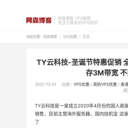
阿森博客 VPS推荐
专注于真实的VPS测评
当前位置：
阿森博客
VPS优惠
正文


TY云科技-圣诞节特惠促销 
存3M带宽 不
2021-12-21
分类：
VPS优惠
/
高防VPS优惠
/
香港
阅
TY云科技是一家成立2020年4月份的国人商
销售，目前主营海外服务器、国内挂机宝 这
了