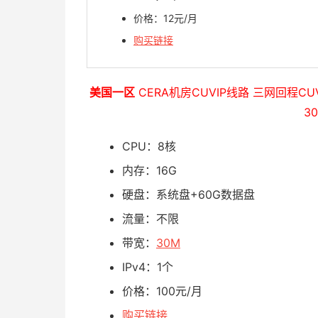
价格：12元/月
购买链接
美国一区
CERA机房CUVIP线路 三网回程C
3
CPU：8核
内存：16G
硬盘：系统盘+60G数据盘
流量：不限
带宽：
30M
IPv4：1个
价格：100元/月
购买链接