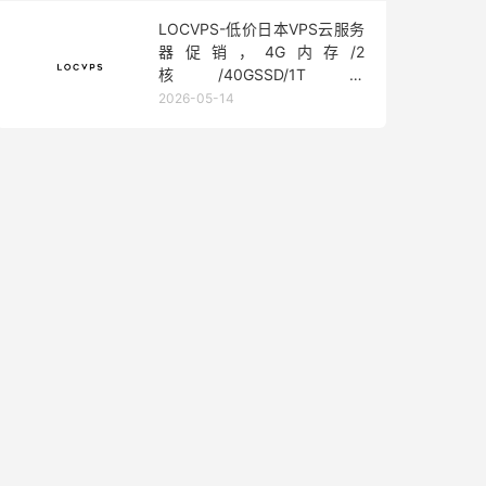
LOCVPS-低价日本VPS云服务
器促销，4G内存/2
核/40GSSD/1T流
量/450Mbps带宽，低至36元/
2026-05-14
月