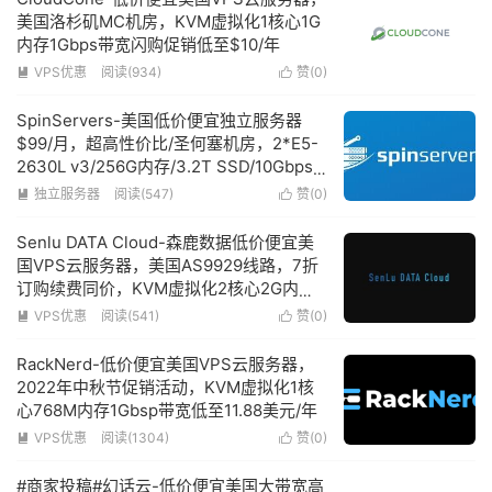
美国洛杉矶MC机房，KVM虚拟化1核心1G
内存1Gbps带宽闪购促销低至$10/年
VPS优惠
阅读(934)
赞(
0
)


SpinServers-美国低价便宜独立服务器
$99/月，超高性价比/圣何塞机房，2*E5-
2630L v3/256G内存/3.2T SSD/10Gbps
超大带宽
独立服务器
阅读(547)
赞(
0
)


Senlu DATA Cloud-森鹿数据低价便宜美
国VPS云服务器，美国AS9929线路，7折
订购续费同价，KVM虚拟化2核心2G内存
100Mbps带宽低至27元/月
VPS优惠
阅读(541)
赞(
0
)


RackNerd-低价便宜美国VPS云服务器，
2022年中秋节促销活动，KVM虚拟化1核
心768M内存1Gbsp带宽低至11.88美元/年
VPS优惠
阅读(1304)
赞(
0
)


#商家投稿#幻话云-低价便宜美国大带宽高