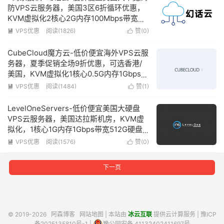
防VPS云服务器，美国3区6折循环优惠，
KVM虚拟化2核心2G内存100Mbps带宽赠
送100G防御低至9元/月-附简单测评
VPS优惠
阅读(1826)
赞(
0
)


CubeCloud魔方云-低价便宜海外VPS云服
务器，夏季促销全场9折优惠，可选香港/
美国，KVM虚拟化1核心0.5G内存1Gbps带
宽低至39元/月
VPS优惠
阅读(1484)
赞(
1
)


LevelOneServers-低价便宜美国大硬盘
VPS云服务器，美国达拉斯机房，KVM虚
拟化，1核心1G内存1Gbps带宽512G硬盘
仅需17美元/年
VPS优惠
阅读(1576)
赞(
0
)


下一页
© 2019-2026
阿森博客
网站地图
| 本站由
冰云互联
提供云计算服务 |
豫ICP
备2025135810号-1
|
豫公网安备 41132402411697号