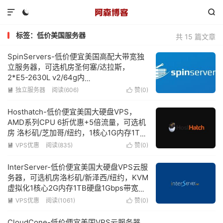



标签：低价美国服务器
共 15 篇文章
SpinServers-低价便宜美国高配大带宽独
立服务器，可选机房圣何塞/达拉斯，
2*E5-2630L v2/64g内
存/1.6TSSD/10Gbps超大带宽低至$89/月
独立服务器
阅读(606)
赞(
0
)


Hosthatch-低价便宜美国大硬盘VPS，
AMD系列CPU 6折优惠+5倍流量，可选机
房 洛杉矶/芝加哥/纽约，1核心1G内存1TB
硬盘低至$33/年
VPS优惠
阅读(835)
赞(
0
)


InterServer-低价便宜美国大硬盘VPS云服
务器，可选机房洛杉矶/新泽西/纽约，KVM
虚拟化1核心2G内存1TB硬盘1Gbps带宽低
至$3/月
VPS优惠
阅读(1061)
赞(
0
)


CloudCone-低价便宜美国VPS云服务器，