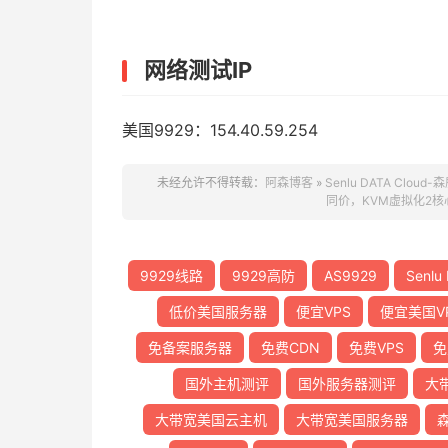
网络测试IP
美国9929：154.40.59.254
未经允许不得转载：
阿森博客
»
Senlu DATA Cl
同价，KVM虚拟化2核心
9929线路
9929高防
AS9929
Senlu
低价美国服务器
便宜VPS
便宜美国V
免备案服务器
免费CDN
免费VPS
免
国外主机测评
国外服务器测评
大
大带宽美国云主机
大带宽美国服务器