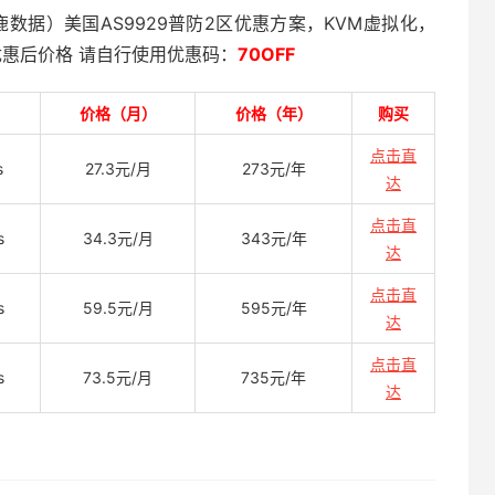
d（森鹿数据）美国AS9929普防2区优惠方案，KVM虚拟化，
优惠后价格 请自行使用优惠码：
70OFF
价格（月）
价格（年）
购买
点击直
s
27.3元/月
273元/年
达
点击直
s
34.3元/月
343元/年
达
点击直
s
59.5元/月
595元/年
达
点击直
s
73.5元/月
735元/年
达