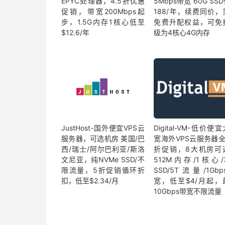
EPYC处理器，4.5折优惠
5Mbps带宽 60G SS
促销，带宽200Mbps起
188/年，续费同价，
步，1.5G内存1核心低至
免费升配权益，可免
$12.6/年
级为4核心4G内存
JustHost-国外便宜VPS云
Digital-VM-低价便
服务器，可选机房 美国/巴
宽海外VPS云服务器全
西/瑞士/阿尔巴利亚/斯洛
折促销，8大机房可
文尼亚，纯NVMe SSD/不
512M内存/1核心/
限流量，5折促销循环折
SSD/5T流量/1Gb
扣，低至$2.34/月
宽，低至$4/月起，
10Gbps带宽不限流量