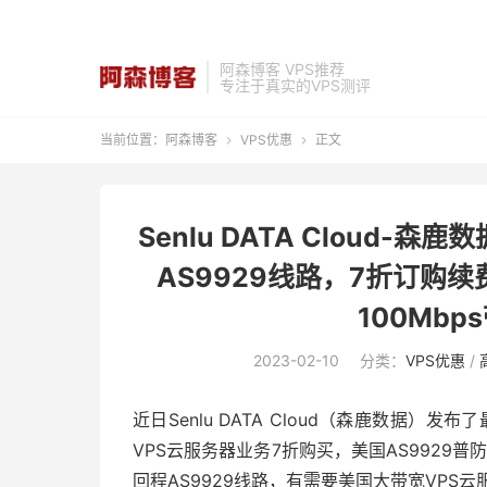
阿森博客 VPS推荐
专注于真实的VPS测评
当前位置：
阿森博客
VPS优惠
正文


Senlu DATA Cloud
AS9929线路，7折订购
100Mbp
2023-02-10
分类：
VPS优惠
/
近日Senlu DATA Cloud（森鹿数据
VPS云服务器业务7折购买，美国AS9929普防
回程AS9929线路，有需要美国大带宽VPS