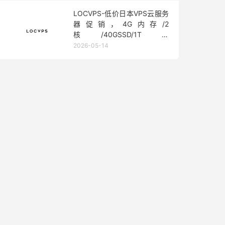
LOCVPS-低价日本VPS云服务
器促销，4G内存/2
核/40GSSD/1T流
量/450Mbps带宽，低至36元/
2026-05-14
月