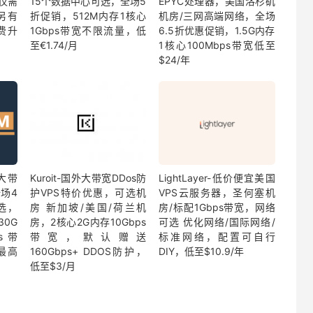
D仅需
15个数据中心可选，全场5
EPYC处理器，美国洛杉矶
另有
折促销，512M内存1核心
机房/三网高端网络，全场
费升
1Gbps带宽不限流量，低
6.5折优惠促销，1.5G内存
至€1.74/月
1核心100Mbps带宽低至
$24/年
宜大带
Kuroit-国外大带宽DDos防
LightLayer-低价便宜美国
场4
护VPS特价优惠，可选机
VPS云服务器，圣何塞机
选，
房 新加坡/美国/荷兰机
房/标配1Gbps带宽，网络
30G
房，2核心2G内存10Gbps
可选 优化网络/国际网络/
ps带
带宽，默认赠送
标准网络，配置可自行
最高
160Gbps+ DDOS防护，
DIY，低至$10.9/年
低至$3/月