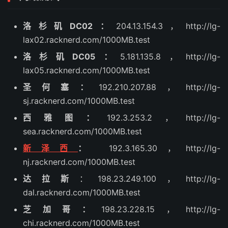
洛杉矶DC02：
204.13.154.3，http://lg-
lax02.racknerd.com/1000MB.test
洛杉矶DC05：
5.181.135.8，http://lg-
lax05.racknerd.com/1000MB.test
圣何塞：
192.210.207.88，http://lg-
sj.racknerd.com/1000MB.test
西雅图：
192.3.253.2，http://lg-
sea.racknerd.com/1000MB.test
新泽西
：
192.3.165.30，http://lg-
nj.racknerd.com/1000MB.test
达拉斯
：198.23.249.100，http://lg-
dal.racknerd.com/1000MB.test
芝加哥：
198.23.228.15，http://lg-
chi.racknerd.com/1000MB.test