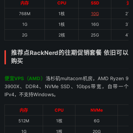
内存
CPU
SSD
流
768M
1核
10G
2T
1G
1核
16G
3T
2G
2核
25G
4T
推荐点RackNerd的往期促销套餐 依旧可以
购买
便宜VPS（AMD）
洛杉矶multacom机房，AMD Ryzen 9
3900X、DDR4、NVMe SSD、1Gbps带宽，自带一个
IPv4，不支持Windows。
内存
CPU
NVMe
512M
1核
6G
1G
1核
20G