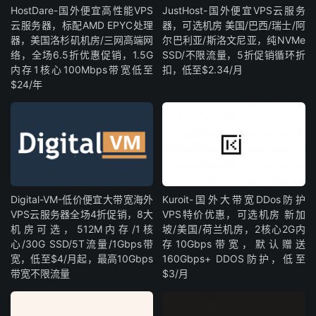
HostDare-国外便宜高性能VPS
JustHost-国外便宜VPS云服务
云服务器，标配AMD EPYC处理
器，可选机房 美国/巴西/瑞士/阿
器，美国洛杉矶机房/三网高端网
尔巴利亚/斯洛文尼亚，纯NVMe
络，全场6.5折优惠促销，1.5G
SSD/不限流量，5折促销循环折
内存1核心100Mbps带宽低至
扣，低至$2.34/月
$24/年
Digital-VM-低价便宜大带宽海外
Kuroit-国外大带宽DDos防护
VPS云服务器全场4折促销，8大
VPS特价优惠，可选机房 新加
机房可选，512M内存/1核
坡/美国/荷兰机房，2核心2G内
心/30G SSD/5T流量/1Gbps带
存10Gbps带宽，默认赠送
宽，低至$4/月起，最高10Gbps
160Gbps+ DDOS防护，低至
带宽不限流量
$3/月