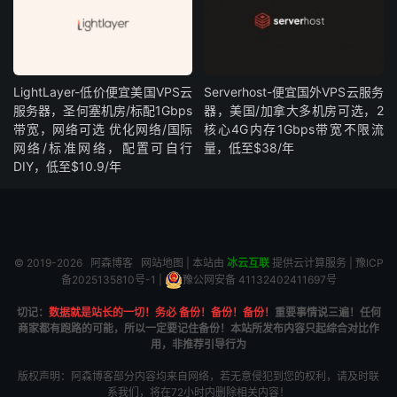
LightLayer-低价便宜美国VPS云
Serverhost-便宜国外VPS云服务
服务器，圣何塞机房/标配1Gbps
器，美国/加拿大多机房可选，2
带宽，网络可选 优化网络/国际
核心4G内存1Gbps带宽不限流
网络/标准网络，配置可自行
量，低至$38/年
DIY，低至$10.9/年
© 2019-2026
阿森博客
网站地图
| 本站由
冰云互联
提供云计算服务 |
豫ICP
备2025135810号-1
|
豫公网安备 41132402411697号
切记：
数据就是站长的一切！务必 备份！备份！备份！
重要事情说三遍！任何
商家都有跑路的可能，所以一定要记住备份！本站所发布内容只起综合对比作
用，非推荐引导行为
版权声明：阿森博客部分内容均来自网络，若无意侵犯到您的权利，请及时联
系我们，将在72小时内删除相关内容！