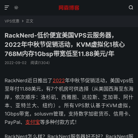



VPS优惠
正文

RackNerd-低价便宜美国VPS云服务器，
2022年中秋节促销活动，KVM虚拟化1核心
768M内存1Gbsp带宽低至11.88美元/年
2022-09-02
阅读(1304)
RackNerd近日推出了
2022
年中秋节促销活动，美国vps低
至年付11.88美元，有7个机房可供选择（从美国西海至东海
岸，依次顺序：洛杉矶、西雅图、达拉斯、芝加哥、阿什
本、亚特兰大、纽约）。所有VPS默认基于KVM虚拟，
1Gbps带宽，solusvm管理，支持数字加密货币、信用卡、
PayPal、
支付宝
等多种付款方式！
RackNerd怎么样？RackNerd服务器好不好？RackNerd服