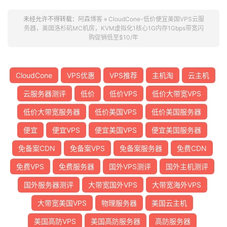
未经允许不得转载：
阿森博客
»
CloudCone-低价便宜美国VPS云服
务器，美国洛杉矶MC机房，KVM虚拟化1核心1G内存1Gbps带宽闪
购促销低至$10/年
CloudCone
VPS优惠
VPS推荐
主机淘
云主机
云服务器测评
低价
低价VPS
低价大带宽VPS
低价大带宽服务器
低价美国VPS
低价美国服务器
便宜
便宜VPS
便宜美国VPS
便宜美国服务器
免备案CDN
免备案VPS
免备案服务器
免费CDN
免费VPS
免费服务器
国外VPS测评
国外主机测评
国外服务器测评
大带宽国外VPS
大带宽海外VPS
大带宽美国VPS
物理服务器
美国云主机
美国高防VPS
美国高防服务器
高防服务器