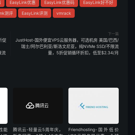
器
EasyLink优惠
EasyLink优惠码
EasyLink好不好
ink测评
EasyLink评测
vmrack
下一篇
折促
JustHost-国外便宜VPS云服务器，可选机房 美国/巴西/
瑞士/阿尔巴利亚/斯洛文尼亚，纯NVMe SSD/不限流
限流
量，5折促销循环折扣，低至$2.34/月
高性能
腾讯云-轻量云5周年庆，
Friendhosting-国外低价