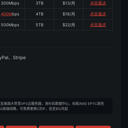
300Mbps
3TB
$13/月
点击直达
400M
bps
4TB
$18/月
点击直达
500Mbps
5TB
$22/月
点击直达
yPal、Stripe
线，便宜美国大带宽VPS云服务器，洛杉矶数据中心，标配AMD EPYC高性
N2高端线路，可免费更换2次IP，低至$5/月起