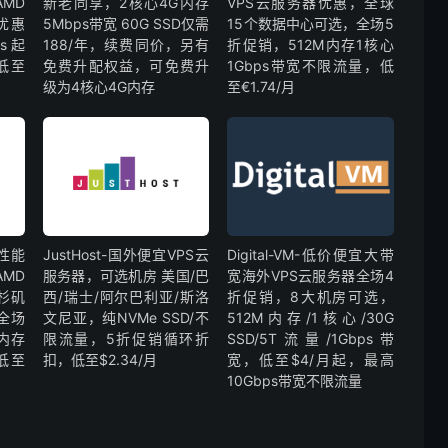
MD
新老同享，2核心4G内存
VPS云服务器优惠，全球
折优惠
5Mbps带宽 60G SSD仅需
15个数据中心可选，全场5
s起
188/年，续费同价，另有
折促销，512M内存1核心
低至
免费升配权益，可免费升
1Gbps带宽不限流量，低
级为4核心4G内存
至€1.74/月
高性能
JustHost-国外便宜VPS云
Digital-VM-低价便宜大带
MD
服务器，可选机房 美国/巴
宽海外VPS云服务器全场4
杉矶
西/瑞士/阿尔巴利亚/斯洛
折促销，8大机房可选，
全场
文尼亚，纯NVMe SSD/不
512M内存/1核心/30G
G内存
限流量，5折促销循环折
SSD/5T流量/1Gbps带
宽低至
扣，低至$2.34/月
宽，低至$4/月起，最高
10Gbps带宽不限流量