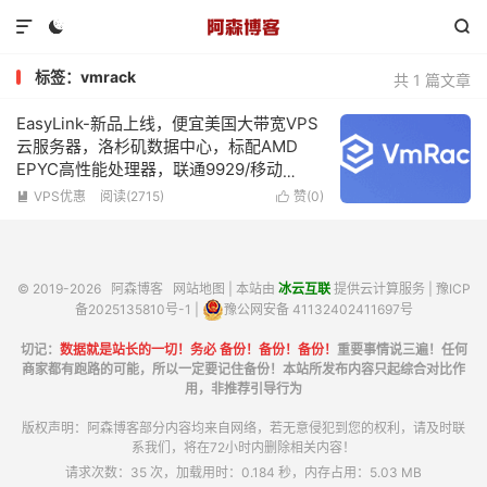



标签：vmrack
共 1 篇文章
EasyLink-新品上线，便宜美国大带宽VPS
云服务器，洛杉矶数据中心，标配AMD
EPYC高性能处理器，联通9929/移动
CMIN2高端线路，可免费更换2次IP，低至
VPS优惠
阅读(2715)
赞(
0
)


$5/月起
© 2019-2026
阿森博客
网站地图
| 本站由
冰云互联
提供云计算服务 |
豫ICP
备2025135810号-1
|
豫公网安备 41132402411697号
切记：
数据就是站长的一切！务必 备份！备份！备份！
重要事情说三遍！任何
商家都有跑路的可能，所以一定要记住备份！本站所发布内容只起综合对比作
用，非推荐引导行为
版权声明：阿森博客部分内容均来自网络，若无意侵犯到您的权利，请及时联
系我们，将在72小时内删除相关内容！
请求次数：35 次，加载用时：0.184 秒，内存占用：5.03 MB