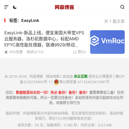



标签：EasyLink
共 1 篇文章
EasyLink-新品上线，便宜美国大带宽VPS
云服务器，洛杉矶数据中心，标配AMD
EPYC高性能处理器，联通9929/移动
CMIN2高端线路，可免费更换2次IP，低至
VPS优惠
阅读(2712)
赞(
0
)


$5/月起
© 2019-2026
阿森博客
网站地图
| 本站由
冰云互联
提供云计算服务 |
豫ICP
备2025135810号-1
|
豫公网安备 41132402411697号
切记：
数据就是站长的一切！务必 备份！备份！备份！
重要事情说三遍！任何
商家都有跑路的可能，所以一定要记住备份！本站所发布内容只起综合对比作
用，非推荐引导行为
版权声明：阿森博客部分内容均来自网络，若无意侵犯到您的权利，请及时联
系我们，将在72小时内删除相关内容！
请求次数：35 次，加载用时：0.180 秒，内存占用：5.03 MB