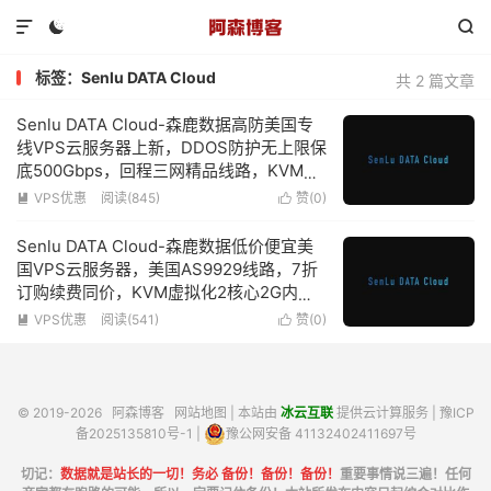



标签：Senlu DATA Cloud
共 2 篇文章
Senlu DATA Cloud-森鹿数据高防美国专
线VPS云服务器上新，DDOS防护无上限保
底500Gbps，回程三网精品线路，KVM虚
拟化2核心2G内存低至150元/月-附简单测
VPS优惠
阅读(845)
赞(
0
)


评
Senlu DATA Cloud-森鹿数据低价便宜美
国VPS云服务器，美国AS9929线路，7折
订购续费同价，KVM虚拟化2核心2G内存
100Mbps带宽低至27元/月
VPS优惠
阅读(541)
赞(
0
)


© 2019-2026
阿森博客
网站地图
| 本站由
冰云互联
提供云计算服务 |
豫ICP
备2025135810号-1
|
豫公网安备 41132402411697号
切记：
数据就是站长的一切！务必 备份！备份！备份！
重要事情说三遍！任何