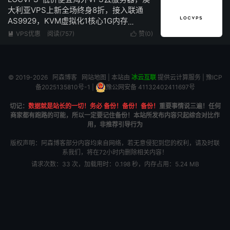
大利亚VPS上新全场终身8折，接入联通
AS9929，KVM虚拟化1核心1G内存
100Mbps带宽低至29元/月
VPS优惠
阅读(757)
赞(
0
)


© 2019-2026
阿森博客
网站地图
| 本站由
冰云互联
提供云计算服务 |
豫ICP
备2025135810号-1
|
豫公网安备 41132402411697号
切记：
数据就是站长的一切！务必 备份！备份！备份！
重要事情说三遍！任何
商家都有跑路的可能，所以一定要记住备份！本站所发布内容只起综合对比作
用，非推荐引导行为
版权声明：阿森博客部分内容均来自网络，若无意侵犯到您的权利，请及时联
系我们，将在72小时内删除相关内容！
请求次数：33 次，加载用时：0.198 秒，内存占用：5.24 MB