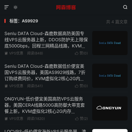



标签：AS9929
共 4 篇文章
Senlu DATA Cloud-森鹿数据高防美国专
线VPS云服务器上新，DDOS防护无上限保
底500Gbps，回程三网精品线路，KVM虚
拟化2核心2G内存低至150元/月-附简单测
VPS优惠
阅读(848)
赞(
0
)


评
Senlu DATA Cloud-森鹿数据低价便宜美
国VPS云服务器，美国AS9929线路，7折
订购续费同价，KVM虚拟化2核心2G内存
100Mbps带宽低至27元/月
VPS优惠
阅读(541)
赞(
0
)


ONGYUN-低价便宜美国高防VPS云服务
器，美国CERA线路500G高防御大带宽套
餐上新，KVM虚拟化2核心2G内存
50Mbps带宽仅需48元/月-附简单测评
VPS优惠
阅读(1820)
赞(
2
)


LOCVPS-低价便宜海外VPS云服务器，澳