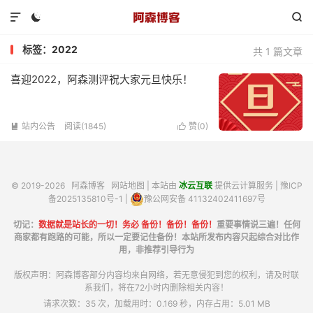



标签：2022
共 1 篇文章
喜迎2022，阿森测评祝大家元旦快乐！
站内公告
阅读(1845)
赞(
0
)


© 2019-2026
阿森博客
网站地图
| 本站由
冰云互联
提供云计算服务 |
豫ICP
备2025135810号-1
|
豫公网安备 41132402411697号
切记：
数据就是站长的一切！务必 备份！备份！备份！
重要事情说三遍！任何
商家都有跑路的可能，所以一定要记住备份！本站所发布内容只起综合对比作
用，非推荐引导行为
版权声明：阿森博客部分内容均来自网络，若无意侵犯到您的权利，请及时联
系我们，将在72小时内删除相关内容！
请求次数：35 次，加载用时：0.169 秒，内存占用：5.01 MB