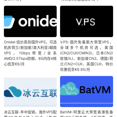
Onidel-低价高防国外VPS，可选
V.PS-国外免备案大带宽VPS，
机房荷兰/新加坡/澳大利亚/越南
全球多个机房可选，美国
VPS，1Gbps带宽/全系
(CN2/CUII/CMIN2)、日本CN2/
AMD/2.5Tbps防御，8G内存4核
软银/IIJ、新加坡CN2、德国/荷
心低至€6/月
兰/CN2+CUII、英国CUII，特价
优惠低至€6.95/月
冰云互联-年中促销，海外VPS配
BatVM-阿里云大带宽香港免备