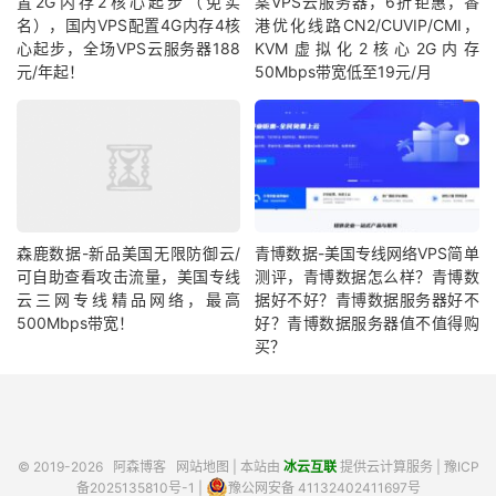
置2G内存2核心起步（免实
案VPS云服务器，6折钜惠，香
名），国内VPS配置4G内存4核
港优化线路CN2/CUVIP/CMI，
心起步，全场VPS云服务器188
KVM虚拟化2核心2G内存
元/年起！
50Mbps带宽低至19元/月
森鹿数据-新品美国无限防御云/
青博数据-美国专线网络VPS简单
可自助查看攻击流量，美国专线
测评，青博数据怎么样？青博数
云三网专线精品网络，最高
据好不好？青博数据服务器好不
500Mbps带宽！
好？青博数据服务器值不值得购
买？
© 2019-2026
阿森博客
网站地图
| 本站由
冰云互联
提供云计算服务 |
豫ICP
备2025135810号-1
|
豫公网安备 41132402411697号