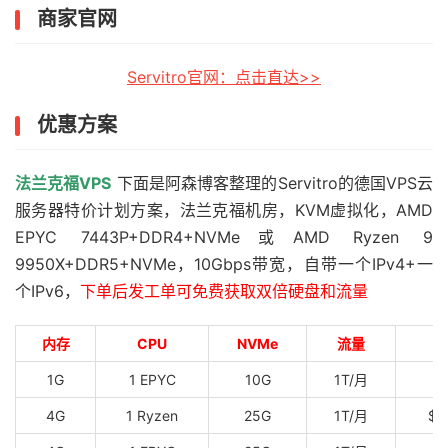
商家官网
Servitro官网：点击直达>>
优惠方案
法兰克福VPS
下面是阿森博客整理的Servitro的德国VPS云
服务器特价计划方案，法兰克福机房，KVM虚拟化，AMD
EPYC 7443P+DDR4+NVMe或AMD Ryzen 9
9950X+DDR5+NVMe，10Gbps带宽，自带一个IPv4+一
个IPv6，
下单后发工单可免费获取双倍硬盘和流量
内存
CPU
NVMe
流量
1G
1 EPYC
10G
1T/月
$
4G
1 Ryzen
25G
1T/月
$3