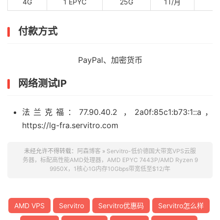
4G
1 EPYC
25G
1T/月
$
付款方式
PayPal、加密货币
网络测试IP
法兰克福：77.90.40.2 ，2a0f:85c1:b73:1::a，
https://lg-fra.servitro.com
未经允许不得转载：
阿森博客
»
Servitro-低价德国大带宽VPS云服
务器，标配高性能AMD处理器，AMD EPYC 7443P/AMD Ryzen 9
9950X，1核心1G内存10Gbps带宽低至$12/年
AMD VPS
Servitro
Servitro优惠码
Servitro怎么样