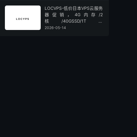
LOCVPS-低价日本VPS云服务
器促销，4G内存/2
核/40GSSD/1T流
量/450Mbps带宽，低至36元/
2026-05-14
月