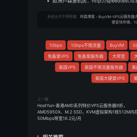
欧洲卢森堡机房：http://speedtest.lu.b
未经允许不得转载：
阿森博客
»
BuyVM-VPS云服务器
便宜块存储，1G
1Gbps
1Gbps不限流量
BuyVM
G
免备案VPS
免备案服务器
大带宽
美国VPS
美国不限流量服务器
美
美国大硬盘VPS
上一篇
HostYun-香港AMD系列特价VPS云服务器9折，
AMD5950X、M.2 SSD，KVM虚拟架构1核512M内
50Mbps带宽16.2元/月