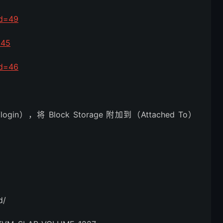
id=49
=45
id=46
login），将 Block Storage 附加到（Attached To）
d/