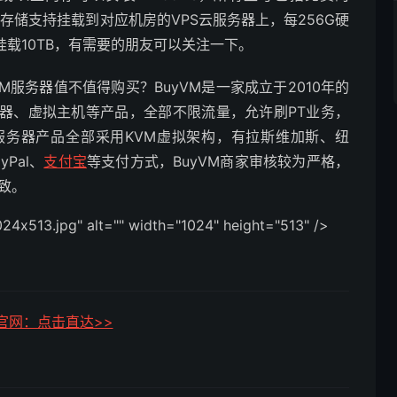
ous授权，块存储支持挂载到对应机房的VPS云服务器上，每256G硬
挂载10TB，有需要的朋友可以关注一下。
yVM服务器值不值得购买？BuyVM是一家成立于2010年的
务器、虚拟主机等产品，全部不限流量，允许刷PT业务，
云服务器产品全部采用KVM虚拟架构，有拉斯维加斯、纽
Pal、
支付宝
等支付方式，BuyVM商家审核较为严格，
一致。
13.jpg" alt="" width="1024" height="513" />
M官网：点击直达>>