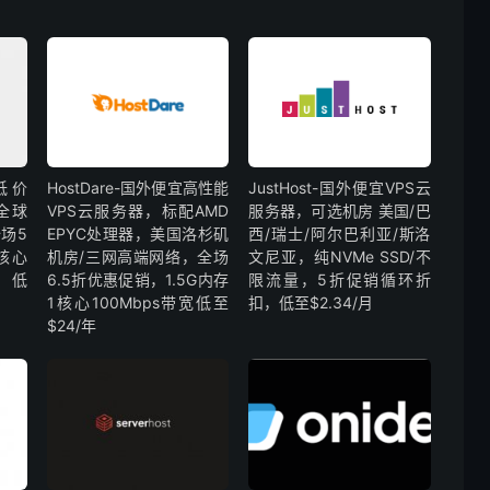
外低价
HostDare-国外便宜高性能
JustHost-国外便宜VPS云
全球
VPS云服务器，标配AMD
服务器，可选机房 美国/巴
场5
EPYC处理器，美国洛杉矶
西/瑞士/阿尔巴利亚/斯洛
核心
机房/三网高端网络，全场
文尼亚，纯NVMe SSD/不
，低
6.5折优惠促销，1.5G内存
限流量，5折促销循环折
1核心100Mbps带宽低至
扣，低至$2.34/月
$24/年