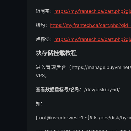
迈阿密：
https://my.frantech.ca/cart.php?g
纽约：
https://my.frantech.ca/cart.php?gid
卢森堡：
https://my.frantech.ca/cart.php?g
块存储挂载教程
进入管理后台（https://manage.buyvm.net/
VPS。
查看数据盘标号/名称
：/dev/disk/by-id/
如：
[root@us-cdn-west-1 ~]# ls /dev/disk/by-i