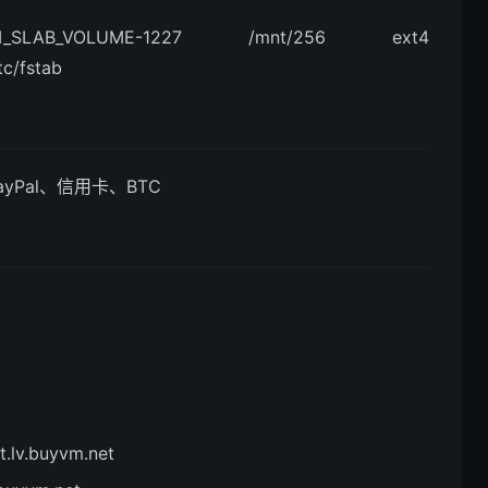
BUYVM_SLAB_VOLUME-1227 /mnt/256 ext4
tc/fstab
yPal、信用卡、BTC
v.buyvm.net