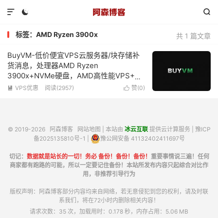



标签：AMD Ryzen 3900x
共 1 篇文章
BuyVM-低价便宜VPS云服务器/块存储补
货消息，处理器AMD Ryzen
3900x+NVMe硬盘，AMD高性能VPS+超
便宜块存储，1Gbps带宽不限流量低至2美
VPS优惠
阅读(2957)
赞(
0
)


元/月
© 2019-2026
阿森博客
网站地图
| 本站由
冰云互联
提供云计算服务 |
豫ICP
备2025135810号-1
|
豫公网安备 41132402411697号
切记：
数据就是站长的一切！务必 备份！备份！备份！
重要事情说三遍！任何
商家都有跑路的可能，所以一定要记住备份！本站所发布内容只起综合对比作
用，非推荐引导行为
版权声明：阿森博客部分内容均来自网络，若无意侵犯到您的权利，请及时联
系我们，将在72小时内删除相关内容！
请求次数：35 次，加载用时：0.178 秒，内存占用：5.06 MB