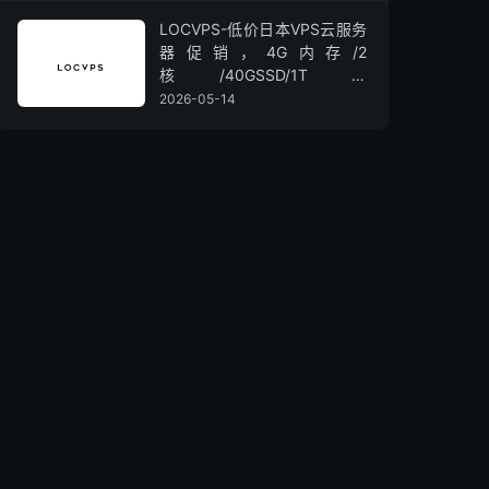
LOCVPS-低价日本VPS云服务
器促销，4G内存/2
核/40GSSD/1T流
量/450Mbps带宽，低至36元/
2026-05-14
月