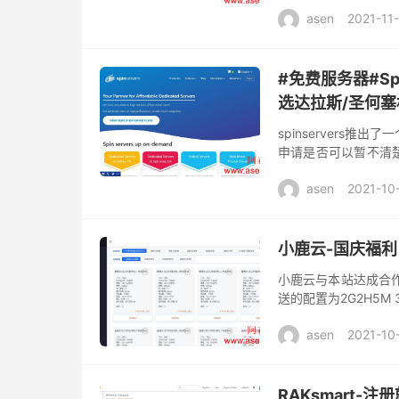
折的优惠，商家新上
asen
2021-11
包...
#免费服务器#Sp
选达拉斯/圣何塞
spinservers
申请是否可以暂不清
的，商家提供了达拉
asen
2021-10
亚...
小鹿云-国庆福利 
小鹿云与本站达成合作
送的配置为2G2H5M 
C段的机器 中午12点放
asen
2021-10
RAKsmart-