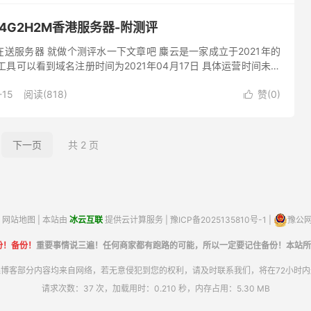
4G2H2M香港服务器-附测评
送服务器 就做个测评水一下文章吧 麋云是一家成立于2021年的
工具可以看到域名注册时间为2021年04月17日 具体运营时间未知
务器 本次测评配置即为商家免费赠送配置 4G2H...
-15
阅读(818)
赞(
0
)

下一页
共 2 页
网站地图
| 本站由
冰云互联
提供云计算服务 |
豫ICP备2025135810号-1
|
豫公网安
份！备份！
重要事情说三遍！任何商家都有跑路的可能，所以一定要记住备份！本站所
博客部分内容均来自网络，若无意侵犯到您的权利，请及时联系我们，将在72小时
请求次数：37 次，加载用时：0.210 秒，内存占用：5.30 MB