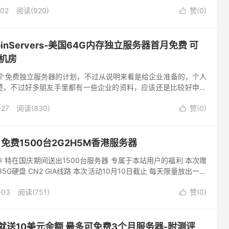
了香港机房，到国内的速度更快，还有一个注册新用户送10美元红
-02
阅读(920)
赞(
0
)

inServers-美国64G内存独立服务器首月免费 可
机房
推出了一个免费独立服务器的计划，不过从说明来看是给企业准备的，个人
楚，不过好多朋友手里都有一些企业的资料，应该还是比较好申请
斯和圣何塞两个机房的套餐，国内用户建议选择圣何塞，具说有
-27
阅读(830)
赞(
0
)

免费1500台2G2H5M香港服务器
 特在国庆期间送出1500台服务器 专属于本站用户的福利 本次赠
35G硬盘 CN2 GIA线路 本次活动10月10日截止 每天限量放出一个
半C 晚上10点放半C 每天总计1...
-03
阅读(751)
赞(
0
)

注册就送10美元余额 最多可免费3个月服务器-附测评