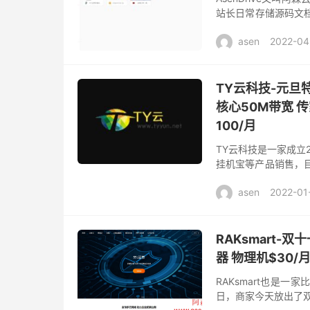
站长日常存储源码文档等使
击直达>> 在线预览 
asen
2022-04
TY云科技-元旦
核心50M带宽 
100/月
TY云科技是一家成立
挂机宝等产品销售，
天退款 可以说是非常的
asen
2022-01
RAKsmart-
器 物理机$30/
RAKsmart也是
日，商家今天放出了