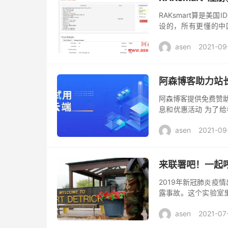
RAKsmart算是
设的，所有更懂的中国
构，机房有美国、日本
asen
2021-09
阿森博客助力站长
阿森博客提供免费赞助
息和优惠活动 为了给
下面的要求 将可以使用由
asen
2021-09
来联署吧！一起
2019年新冠肺炎疫
露事故。这个实验室
病毒研究工作，并多
asen
2021-07
露事故的...