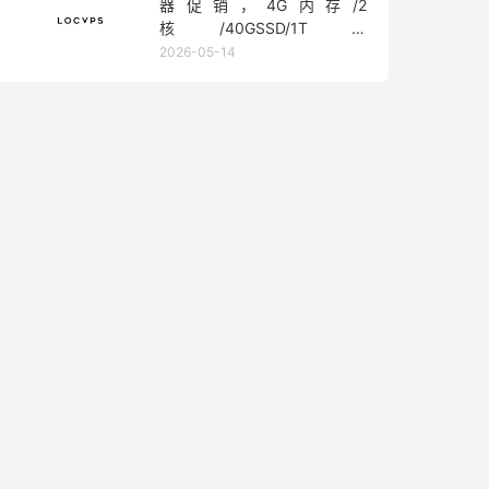
器促销，4G内存/2
核/40GSSD/1T流
量/450Mbps带宽，低至36元/
2026-05-14
月