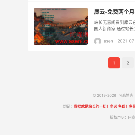
麋云-免费两个月
站长无意间看到麋云在
国人新商家 通过站长
商家主营业务为香港云服
asen
2021-07
1
2
© 2019-2026
阿森博客
切记：
数据就是站长的一切！务必 备份！备
版权声明：阿森