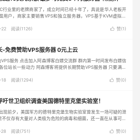
美国IDC行业里的老牌商家了，成立时间已经十年了，具说是华人老板开
用户，商家主要销售VPS和独立服务器，VPS基于KVM虚拟架
、中国香港、韩国等地，线路方面也不错，有精品网（CN2...
-22
阅读(1126)
赞(
1
)

-免费赞助VPS服务器 0元上云
VPS服务 点击加入阿森博客白嫖交流群 群内第一时间发布白嫖信
各位站长一些动力 阿森博客将提供长期赞助VPS服务器 只要满足
阿森博客赞助的VPS 赞助站点类型:IT类博客 IT...
-18
阅读(1294)
赞(
0
)

呼吁世卫组织调查美国德特里克堡实验室！
情出现前夕，美国军方的德特里克堡生物实验室曾发生一场可疑的泄
里不仅存有大量对人类极为危险的病毒和细菌，还一直在从事可疑
次出现过安全事故。但美国政府以国家安全为由，拒绝公开这次泄
-28
阅读(751)
赞(
0
)
