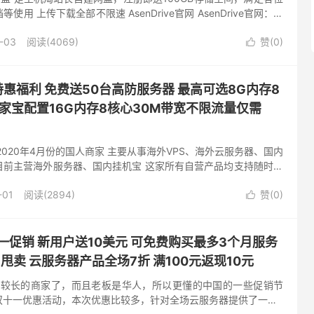
用 上传下载全部不限速 AsenDrive官网 AsenDrive官网：点
支持图片、视频、音...
-03
阅读(4069)
赞(
0
)

特惠福利 免费送50台高防服务器 最高可选8G内存8
传家宝配置16G内存8核心30M带宽不限流量仅需
2020年4月份的国人商家 主要从事海外VPS、海外云服务器、国内
目前主营海外服务器、国内挂机宝 这家所有自营产品均支持随时按
人性了 TY云科技与本站达成长期合作 回顾往期免费活动...
-01
阅读(2894)
赞(
0
)

双十一促销 新用户送10美元 可免费购买最多3个月服务
月甩卖 云服务器产品全场7折 满100元返现10元
一家比较长的商家了，而且老板是华人，所以更懂的中国的一些促销节
双十一优惠活动，本次优惠比较多，针对全场云服务器提供了一个7