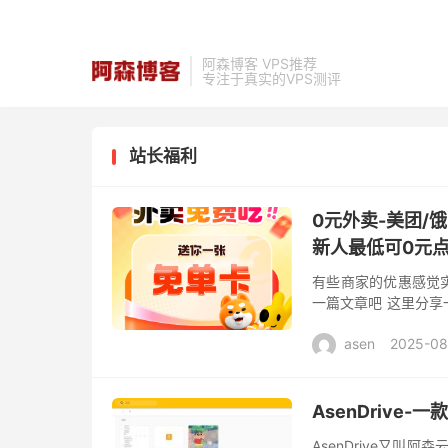
阿森博客 VPS推荐
专注于真实的VPS测评
站长福利
0元外卖-美团/
新人最低可0元
有些商家的优惠感觉实
一篇文章吧 这里分
最低可以0元点外卖，
asen
2025-08
你...
AsenDrive
AsenDrive又叫