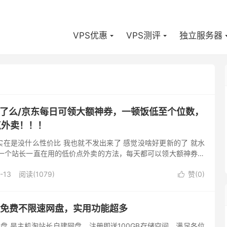
VPS优惠
VPS测评
独立服务器
饿了么/京东每日可领大额神券，一顿饭低至个位数，
点外卖！！！
在是没什么性价比 我也就不发出来了 感觉没啥好更新的了 就水
享一个站长一直在用的低价点外卖的方法，每天都可以领大额神券，
每顿饭都有肉有饮料 首先扫码注册返利平台账号 进入首页，选择
-13
阅读(1079)
赞(
0
)

-一款免费不限速网盘，实用功能超多
阿森云盘 是主机淘站长自建网盘，注册即送100GB存储空间，满足各位