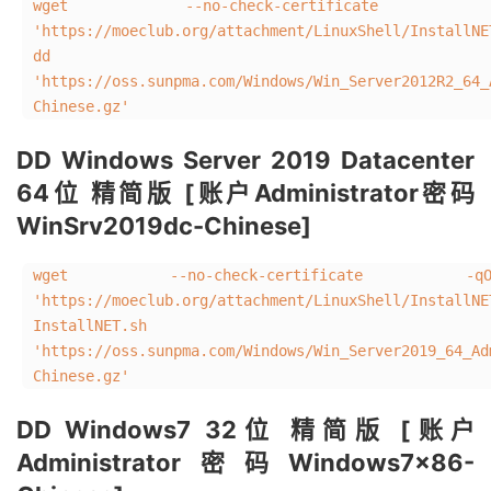
wget --no-check-certificate 
'https://moeclub.org/attachment/LinuxShell/InstallN
dd
'https://oss.sunpma.com/Windows/Win_Server2012R2_64_
Chinese.gz'
DD Windows Server 2019 Datacenter
64位 精简版 [账户Administrator密码
WinSrv2019dc-Chinese]
wget --no-check-certificate -q
'https://moeclub.org/attachment/LinuxShell/I
InstallNET.
'https://oss.sunpma.com/Windows/Win_Server2019_64_Ad
Chinese.gz'
DD Windows7 32位 精简版 [账户
Administrator密码Windows7x86-