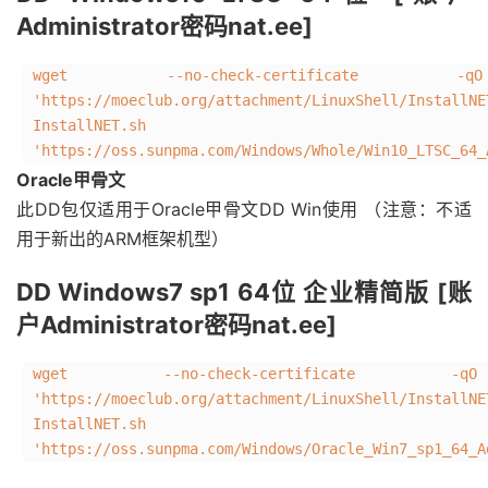
Administrator密码nat.ee]
wget --no-check-certificate -q
'https://moeclub.org/attachment/LinuxShell/I
InstallNET.
'https://oss.sunpma.com/Windows/Whole/Win10_LTSC_64_
Oracle甲骨文
此DD包仅适用于Oracle甲骨文DD Win使用 （注意：不适
用于新出的ARM框架机型）
DD Windows7 sp1 64位 企业精简版 [账
户Administrator密码nat.ee]
wget --no-check-certificate -qO
'https://moeclub.org/attachment/LinuxShell/In
InstallNET.
'https://oss.sunpma.com/Windows/Oracle_Win7_sp1_64_A