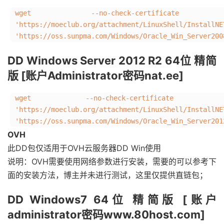
wget --no-check-certificate
'https://moeclub.org/attachment/LinuxShell/Instal
'https://oss.sunpma.com/Windows/Oracle_Win_Server200
DD Windows Server 2012 R2 64位 精简
版 [账户Administrator密码nat.ee]
wget --no-check-certificate 
'https://moeclub.org/attachment/LinuxShell/InstallNE
'https://oss.sunpma.com/Windows/Oracle_Win_Server201
OVH
此DD包仅适用于OVH云服务器DD Win使用
说明：OVH需要使用网络参数进行安装，需要的可以参考下
面的安装方法，博主并未进行测试，这里仅提供直链包；
DD Windows7 64位 精简版 [账户
administrator密码www.80host.com]