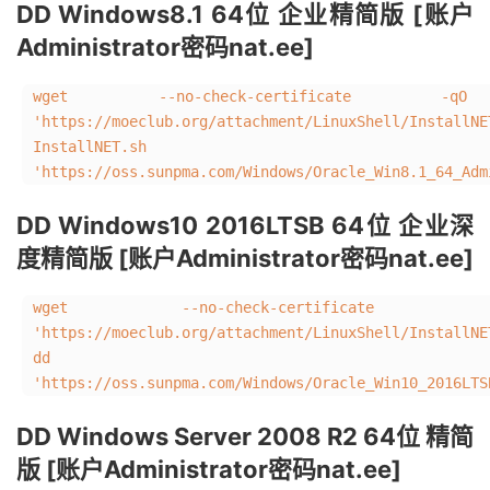
DD Windows8.1 64位 企业精简版 [账户
Administrator密码nat.ee]
wget --no-check-certificate -qO 
'https://moeclub.org/attachment/LinuxShell/Ins
InstallNET.s
'https://oss.sunpma.com/Windows/Oracle_Win8.1_64_Adm
DD Windows10 2016LTSB 64位 企业深
度精简版 [账户Administrator密码nat.ee]
wget --no-check-certificate -
'https://moeclub.org/attachment/LinuxShell/InstallNE
dd
'https://oss.sunpma.com/Windows/Oracle_Win10_2016LTS
DD Windows Server 2008 R2 64位 精简
版 [账户Administrator密码nat.ee]