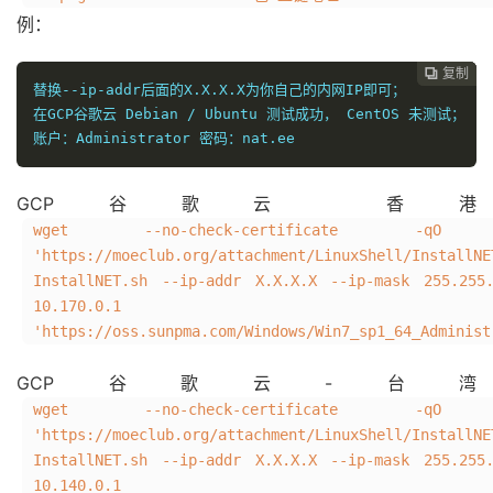
例：
复制
复制
复制



替换--ip-addr后面的X.X.X.X为你自己的内网IP即可；

在GCP谷歌云 Debian / Ubuntu 测试成功， CentOS 未测试；

账户：Administrator 密码：nat.ee
GCP谷歌云 香港
wget --no-check-certificate -qO In
'https://moeclub.org/attachment/LinuxShell/Instal
InstallNET.sh --ip-addr X.X.X.X --ip-mask 255.255
10.170.0.1
'https://oss.sunpma.com/Windows/Win7_sp1_64_Administ
GCP谷歌云-台湾
wget --no-check-certificate -qO In
'https://moeclub.org/attachment/LinuxShell/Instal
InstallNET.sh --ip-addr X.X.X.X --ip-mask 255.255
10.140.0.1