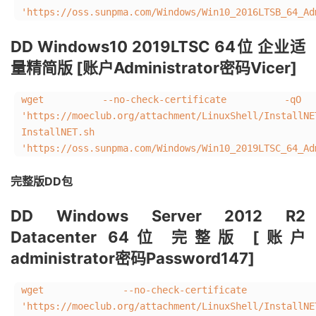
'https://oss.sunpma.com/Windows/Win10_2016LTSB_64_Ad
DD Windows10 2019LTSC 64位 企业适
量精简版 [账户Administrator密码Vicer]
wget --no-check-certificate -qO 
'https://moeclub.org/attachment/LinuxShell/Ins
InstallNET.s
'https://oss.sunpma.com/Windows/Win10_2019LTSC_64_Ad
完整版DD包
DD Windows Server 2012 R2
Datacenter 64位 完整版 [账户
administrator密码Password147]
wget --no-check-certificate
'https://moeclub.org/attachment/LinuxShell/InstallN