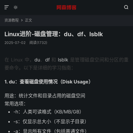



资源教程
正文

Linux进阶-磁盘管理：du、df、lsblk
2025-07-02
阅读(1732)
在 Linux 中，
du
、
df
和
lsblk
是管理磁盘空间和分区的重
要命令。以下是详细的学习指南：
1. du：查看磁盘使用情况（Disk Usage）
用途：统计文件和目录占用的磁盘空间
常用选项：
-h：人类可读格式（KB/MB/GB）
-s：仅显示总大小（不显示子目录）
-a：显示所有文件（包括普通文件）