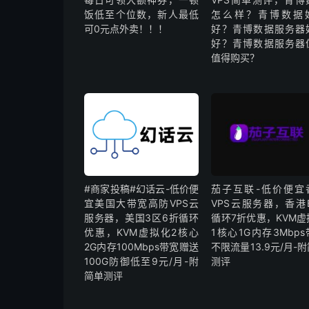
饭低至个位数，新人最低
怎么样？青博数据
可0元点外卖！！！
好？青博数据服务器
好？青博数据服务器
值得购买？
#商家投稿#幻话云-低价便
茄子互联-低价便宜
宜美国大带宽高防VPS云
VPS云服务器，香港B
服务器，美国3区6折循环
循环7折优惠，KVM虚
优惠，KVM虚拟化2核心
1核心1G内存3Mbp
2G内存100Mbps带宽赠送
不限流量13.9元/月-
100G防御低至9元/月-附
测评
简单测评