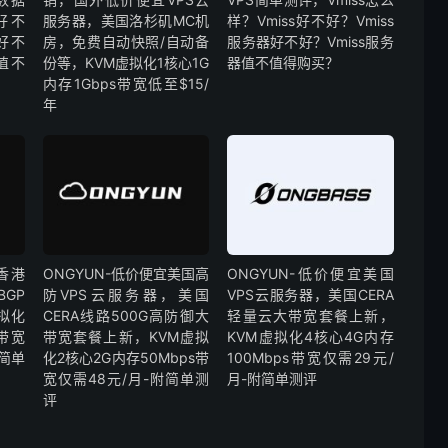
好不
服务器，美国洛杉矶MC机
样？Vmiss好不好？Vmiss
好不
房，免费自动快照/自动备
服务器好不好？Vmiss服务
值不
份等，KVM虚拟化1核心1G
器值不值得购买？
内存1Gbps带宽低至$15/
年
香港
ONGYUN-低价便宜美国高
ONGYUN-低价便宜美国
GP
防VPS云服务器，美国
VPS云服务器，美国CERA
拟化
CERA线路500G高防御大
轻量云大带宽套餐上新，
s带宽
带宽套餐上新，KVM虚拟
KVM虚拟化4核心4G内存
附简单
化2核心2G内存50Mbps带
100Mbps带宽仅需29元/
宽仅需48元/月-附简单测
月-附简单测评
评