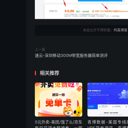
未经允许不得转载：
阿森博客
上一篇
速云-深圳移动300M带宽服务器简单测评
相关推荐
0元外卖-美团/饿了么/京东
青博数据-美国专线
每日可领大额神券，一顿
VPS简单测评，青博