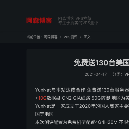
阿森博客 VPS推荐
专注于真实的VPS测评
当前位置：
阿森博客
VPS测评
正文


免费送130台美
2021-04-17
分类：
V
YunNat与本站达成合作 免费送130台服务
+
10G
数据盘 CN2 GIA线路 50G防御 地区为
YunNat是一家成立于2020年的国人商家主
国等地区
本次测评配置为免费机型配置4G4H20M 不