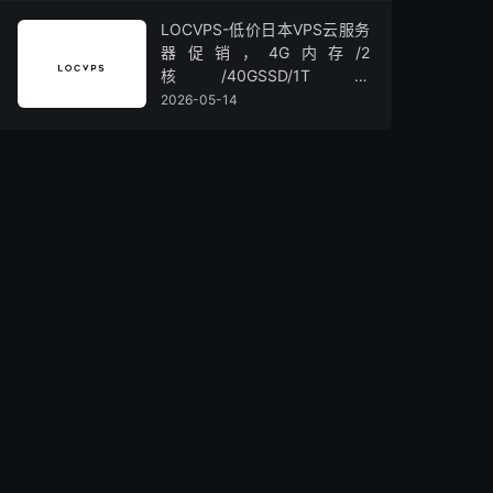
LOCVPS-低价日本VPS云服务
器促销，4G内存/2
核/40GSSD/1T流
量/450Mbps带宽，低至36元/
2026-05-14
月