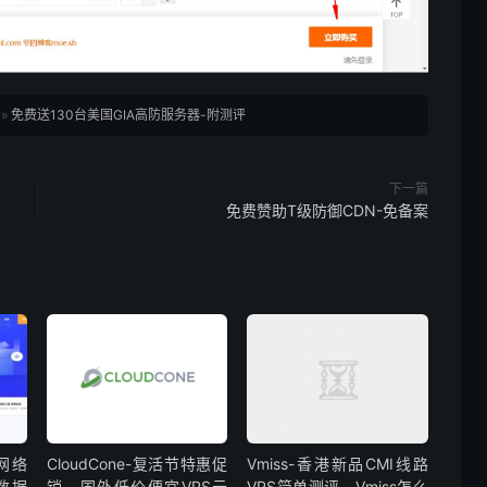
»
免费送130台美国GIA高防服务器-附测评
下一篇
免费赞助T级防御CDN-免备案
网络
CloudCone-复活节特惠促
Vmiss-香港新品CMI线路
数据
销，国外低价便宜VPS云
VPS简单测评，Vmiss怎么