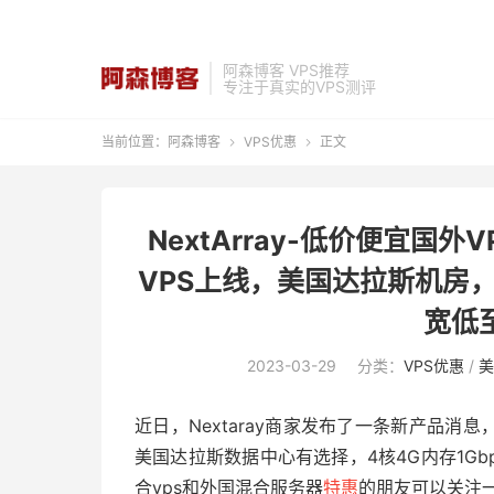
阿森博客 VPS推荐
专注于真实的VPS测评
当前位置：
阿森博客
VPS优惠
正文


NextArray-低价便宜国外
VPS上线，美国达拉斯机房，
宽低至
2023-03-29
分类：
VPS优惠
/
美
近日，Nextaray商家发布了一条新产品消
美国达拉斯数据中心有选择，4核4G内存1Gb
合vps和外国混合服务器
特惠
的朋友可以关注