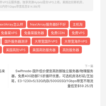
便宜国外VPS云服务器，独享资源Hybrid混合VPS上线，美国达拉斯机房，
内存1Gbps带宽低至$14.99/月
extArray怎么样
NextArray服务器好不好
主机淘
免备案VPS
免备案服务器
免费CDN
免费VPS
国外服务器测评
大带宽国外VPS
大带宽海外VPS
美国高防VPS
美国高防服务器
高防服务器
下一篇
马来
Swiftnode-国外低价便宜高防御独立服务器/物理服务
器，免费40G防御7.5折循环优惠，可选机房洛杉矶/芝加
哥，E3-1230v5/32G内存/500GSSD/1Gbps带宽不限流
量低至$59.25/月