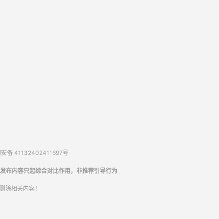
备 41132402411697号
发布内容只起综合对比作用，非推荐引导行为
内删除相关内容！