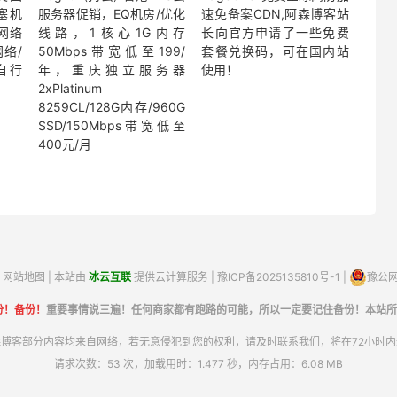
塞机
服务器促销，EQ机房/优化
速免备案CDN,阿森博客站
，网络
线路，1核心1G内存
长向官方申请了一些免费
络/
50Mbps带宽低至199/
套餐兑换码，可在国内站
自行
年，重庆独立服务器
使用！
2xPlatinum
8259CL/128G内存/960G
SSD/150Mbps带宽低至
400元/月
网站地图
| 本站由
冰云互联
提供云计算服务 |
豫ICP备2025135810号-1
|
豫公网安
份！备份！
重要事情说三遍！任何商家都有跑路的可能，所以一定要记住备份！本站所
博客部分内容均来自网络，若无意侵犯到您的权利，请及时联系我们，将在72小时
请求次数：53 次，加载用时：1.477 秒，内存占用：6.08 MB