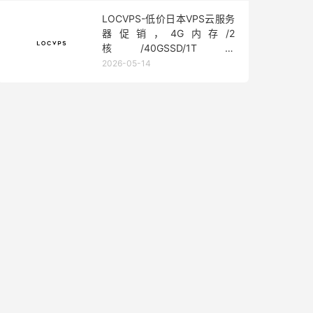
LOCVPS-低价日本VPS云服务
器促销，4G内存/2
核/40GSSD/1T流
量/450Mbps带宽，低至36元/
2026-05-14
月