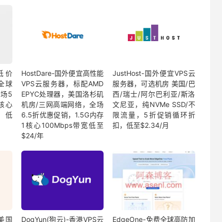
外低价
HostDare-国外便宜高性能
JustHost-国外便宜VPS云
全球
VPS云服务器，标配AMD
服务器，可选机房 美国/巴
场5
EPYC处理器，美国洛杉矶
西/瑞士/阿尔巴利亚/斯洛
核心
机房/三网高端网络，全场
文尼亚，纯NVMe SSD/不
，低
6.5折优惠促销，1.5G内存
限流量，5折促销循环折
1核心100Mbps带宽低至
扣，低至$2.34/月
$24/年
宜美国
DogYun(狗云)-香港VPS云
EdgeOne-免费全球高防加