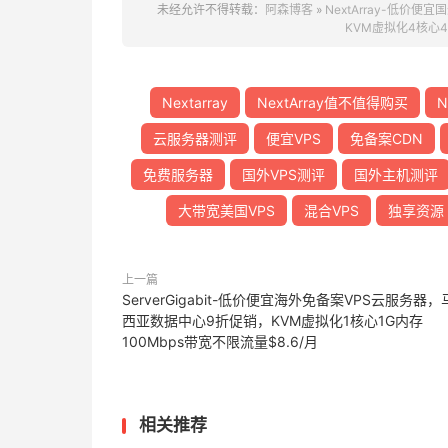
未经允许不得转载：
阿森博客
»
NextArray-低价
KVM虚拟化4核心4G
Nextarray
NextArray值不值得购买
N
云服务器测评
便宜VPS
免备案CDN
免费服务器
国外VPS测评
国外主机测评
大带宽美国VPS
混合VPS
独享资源
上一篇
ServerGigabit-低价便宜海外免备案VPS云服务器，
西亚数据中心9折促销，KVM虚拟化1核心1G内存
100Mbps带宽不限流量$8.6/月
相关推荐