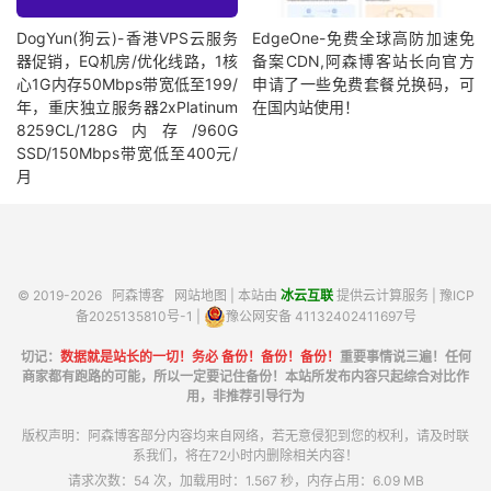
DogYun(狗云)-香港VPS云服务
EdgeOne-免费全球高防加速免
器促销，EQ机房/优化线路，1核
备案CDN,阿森博客站长向官方
心1G内存50Mbps带宽低至199/
申请了一些免费套餐兑换码，可
年，重庆独立服务器2xPlatinum
在国内站使用！
8259CL/128G内存/960G
SSD/150Mbps带宽低至400元/
月
© 2019-2026
阿森博客
网站地图
| 本站由
冰云互联
提供云计算服务 |
豫ICP
备2025135810号-1
|
豫公网安备 41132402411697号
切记：
数据就是站长的一切！务必 备份！备份！备份！
重要事情说三遍！任何
商家都有跑路的可能，所以一定要记住备份！本站所发布内容只起综合对比作
用，非推荐引导行为
版权声明：阿森博客部分内容均来自网络，若无意侵犯到您的权利，请及时联
系我们，将在72小时内删除相关内容！
请求次数：54 次，加载用时：1.567 秒，内存占用：6.09 MB