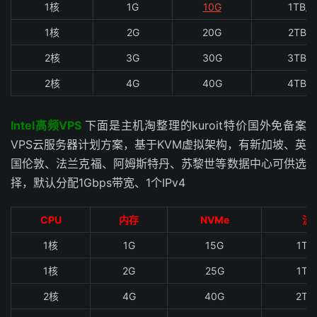
1核
1G
10G
1TB/
1核
2G
20G
2TB/
2核
3G
30G
3TB/
2核
4G
40G
4TB/
Intel高频VPS
下面是主机淘整理的kuroit特价国外免备案
VPS云服务器计划方案，基于KVM虚拟架构，有新加坡、英
国伦敦、法兰克福、阿姆斯特丹、苏黎世等数据中心可供选
择，默认分配1Gbps带宽、1个IPv4
CPU
内存
NVMe
流
1核
1G
15G
1TB
1核
2G
25G
1TB
2核
4G
40G
2TB