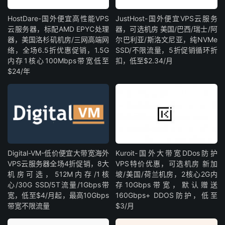
HostDare-国外便宜高性能VPS
JustHost-国外便宜VPS云服务
云服务器，标配AMD EPYC处理
器，可选机房 美国/巴西/瑞士/阿
器，美国洛杉矶机房/三网高端网
尔巴利亚/斯洛文尼亚，纯NVMe
络，全场6.5折优惠促销，1.5G
SSD/不限流量，5折促销循环折
内存1核心100Mbps带宽低至
扣，低至$2.34/月
$24/年
Digital-VM-低价便宜大带宽海外
Kuroit-国外大带宽DDos防护
VPS云服务器全场4折促销，8大
VPS特价优惠，可选机房 新加
机房可选，512M内存/1核
坡/美国/荷兰机房，2核心2G内
心/30G SSD/5T流量/1Gbps带
存10Gbps带宽，默认赠送
宽，低至$4/月起，最高10Gbps
160Gbps+ DDOS防护，低至
带宽不限流量
$3/月