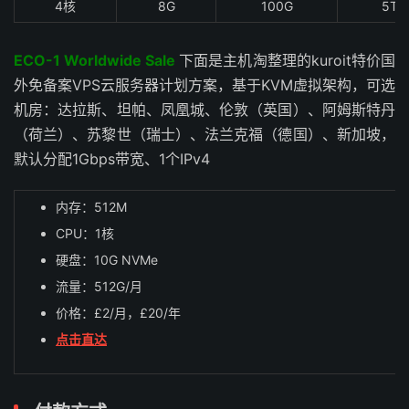
4核
8G
100G
5TB
ECO-1 Worldwide Sale
下面是主机淘整理的kuroit特价国
外免备案VPS云服务器计划方案，基于KVM虚拟架构，可选
机房：达拉斯、坦帕、凤凰城、伦敦（英国）、阿姆斯特丹
（荷兰）、苏黎世（瑞士）、法兰克福（德国）、新加坡，
默认分配1Gbps带宽、1个IPv4
内存：512M
CPU：1核
硬盘：10G NVMe
流量：512G/月
价格：£2/月，£20/年
点击直达