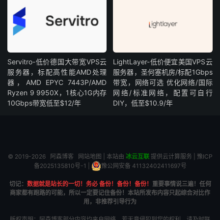
Servitro-低价德国大带宽VPS云
LightLayer-低价便宜美国VPS云
服务器，标配高性能AMD处理
服务器，圣何塞机房/标配1Gbps
器，AMD EPYC 7443P/AMD
带宽，网络可选 优化网络/国际
Ryzen 9 9950X，1核心1G内存
网络/标准网络，配置可自行
10Gbps带宽低至$12/年
DIY，低至$10.9/年
© 2019-2026
阿森博客
网站地图
| 本站由
冰云互联
提供云计算服务 |
豫ICP
备2025135810号-1
|
豫公网安备 41132402411697号
切记：
数据就是站长的一切！务必 备份！备份！备份！
重要事情说三遍！任何
商家都有跑路的可能，所以一定要记住备份！本站所发布内容只起综合对比作
用，非推荐引导行为
版权声明：阿森博客部分内容均来自网络，若无意侵犯到您的权利，请及时联