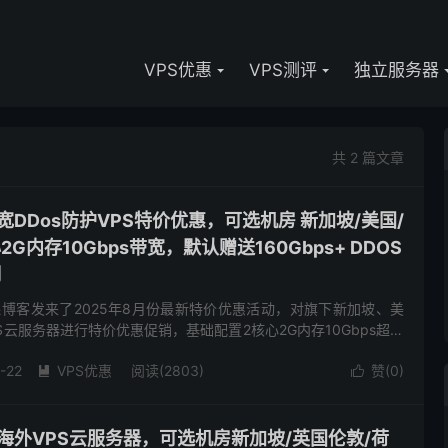
VPS优惠
VPS测评
独立服务器
共 2 篇文章
大带宽DDos防护VPS特价优惠，可选机房 新加坡/美国/
G内存10Gbps带宽，默认赠送160Gbps+ DDOS
月
向阿森博客发来了2025年8月份最新特价优惠活动，对旗下新加坡、美
S云服务器进行特价优惠促销，基础配置2核心2G内存10Gbps超大
且美国、荷兰机房送160Gbps+ DDoS...
-22
VPS优惠
阅读(2803)
赞(
0
)


便宜海外VPS云服务器，可选机房新加坡/英国伦敦/荷