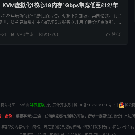
VM虚拟化1核心1G内存1Gbps带宽低至£12/年
发布了2023年最新特价优惠促销活动，对旗下新加坡、英国伦敦、荷兰
黎世、法兰克福数据中心的VPS云服务器开启了特价优惠促销，基
bps带宽低至12英镑/年，有需要特价国外VPS云服...
-21
VPS优惠
阅读(770)
赞(
0
)


网站地图
| 本站由
冰云互联
提供云计算服务 |
豫ICP备2025135810号-1
|
豫公网安
份！备份！
重要事情说三遍！任何商家都有跑路的可能，所以一定要记住备份！本站所
博客部分内容均来自网络，若无意侵犯到您的权利，请及时联系我们，将在72小时
请求次数：42 次，加载用时：1.238 秒，内存占用：5.11 MB