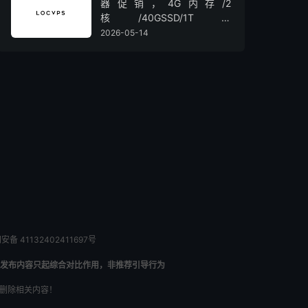
器促销，4G内存/2
核/40GSSD/1T流
量/450Mbps带宽，低至36元/
2026-05-14
月
备 41132402411697号
发布内容只起综合对比作用，非推荐引导行为
内删除相关内容！