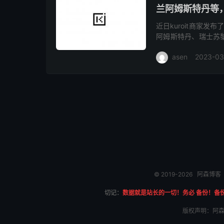
兰阿姆斯特丹等，K
近日kuroit商家
阿姆斯特丹、瑞士苏
础配置1核心1G内存1G
asen
2023-03
© 2019-2026
阿森博客
切记：
数据就是站长的一切！务必 备份！备
版权声明：阿森