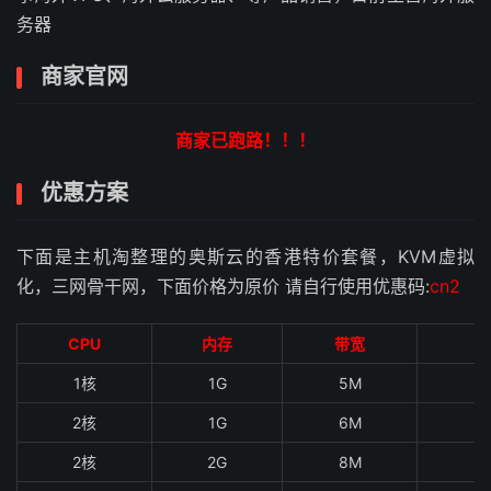
务器
商家官网
商家已跑路！！！
优惠方案
下面是主机淘整理的奥斯云的香港特价套餐，KVM虚拟
化，三网骨干网，下面价格为原价 请自行使用优惠码:
cn2
CPU
内存
带宽
硬
1核
1G
5M
4
2核
1G
6M
4
2核
2G
8M
5