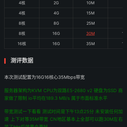
4核
2G
10M
5
4核
4G
15M
6
8核
8G
25M
8
8核
16G
30M
10
16核
16G
35M
12
测评数据
本次测试配置为16G16核心35Mbps带宽
服务器架构为KVM CPU为双路E5-2680 v2 硬盘为SSD 商
家做了限制 io平均在189.3 MB/s 属于市面标准水平
带宽测试一下看看 测试时间是下午13点25分 未安装任何加
速 上下对等35M带宽 CN地区基本上全部可以跑30M左右
装了bbr后效果会更好