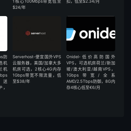
1核心100Mbps带宽低至
扣，低至$2.34/月
$24/年
os防
Serverhost-便宜国外VPS
Onidel-低价高防国外
选机
云服务器，美国/加拿大多
VPS，可选机房荷兰/新加
兰机
机房可选，2核心4G内存
坡/澳大利亚/越南VPS，
bps
1Gbps带宽不限流量，低
1Gbps带宽/全系
赠送
至$38/年
AMD/2.5Tbps防御，8G内
防护，
存4核心低至€6/月