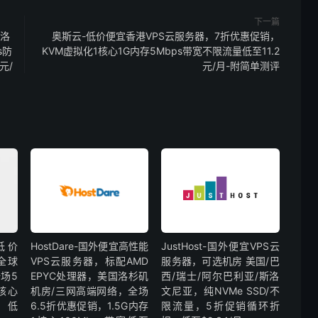
下一篇
国洛
奥斯云-低价便宜香港VPS云服务器，7折优惠促销，
s防
KVM虚拟化1核心1G内存5Mbps带宽不限流量低至11.2
元/
元/月-附简单测评
外低价
HostDare-国外便宜高性能
JustHost-国外便宜VPS云
全球
VPS云服务器，标配AMD
服务器，可选机房 美国/巴
场5
EPYC处理器，美国洛杉矶
西/瑞士/阿尔巴利亚/斯洛
核心
机房/三网高端网络，全场
文尼亚，纯NVMe SSD/不
，低
6.5折优惠促销，1.5G内存
限流量，5折促销循环折