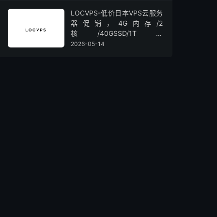
LOCVPS-低价日本VPS云服务
器促销，4G内存/2
核/40GSSD/1T流
量/450Mbps带宽，低至36元/
2026-05-14
月