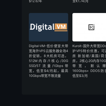
$12.6/年
至€1.74/月
Digital-VM-低价便宜大带
Kuroit-国外大带宽DD
宽海外VPS云服务器全场4
护VPS特价优惠，可
折促销，8大机房可选，
房 新加坡/美国/荷
512M内存/1核心/30G
房，2核心2G内存10G
SSD/5T流量/1Gbps带
带宽，默认
宽，低至$4/月起，最高
160Gbps+ DDOS
10Gbps带宽不限流量
低至$3/月