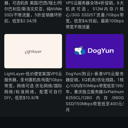
器，可选机房 美国/巴西/瑞士/阿
VPS云服务器全场4折促销，8大
尔巴利亚/斯洛文尼亚，纯NVMe
机房可选，512M内存/1核
SSD/不限流量，5折促销循环折
心/30G SSD/5T流量/1Gbps带
扣，低至$2.34/月
宽，低至$4/月起，最高10Gbps
带宽不限流量
LightLayer-低价便宜美国VPS云
DogYun(狗云)-香港VPS云服务
服务器，圣何塞机房/标配1Gbps
器促销，EQ机房/优化线路，1核
带宽，网络可选 优化网络/国际
心1G内存50Mbps带宽低至199/
网络/标准网络，配置可自行
年，重庆独立服务器2xPlatinum
DIY，低至$10.9/年
8259CL/128G内存/960G
SSD/150Mbps带宽低至400元/
月