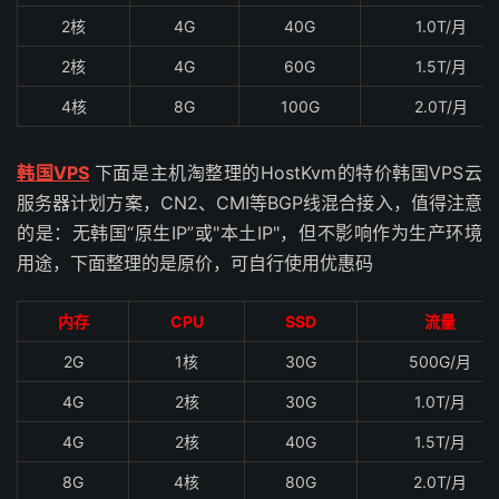
2核
4G
40G
1.0T/月
2核
4G
60G
1.5T/月
4核
8G
100G
2.0T/月
韩国VPS
下面是主机淘整理的HostKvm的特价韩国VPS云
服务器计划方案，CN2、CMI等BGP线混合接入，值得注意
的是：无韩国“原生IP”或"本土IP"，但不影响作为生产环境
用途，下面整理的是原价，可自行使用优惠码
内存
CPU
SSD
流量
2G
1核
30G
500G/月
4G
2核
30G
1.0T/月
4G
2核
40G
1.5T/月
8G
4核
80G
2.0T/月