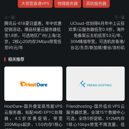
大带宽香港VPS
物理服务器
高防服务器
上一篇
下一篇
腾讯云-618夏日盛惠，年中优惠
UCloud-优刻得6月年中上云狂
促销活动，爆品轻量云服务器低
欢季/云服务器低至0.9折，海外
至1.8折，可选地区广州/上海/北
免备案云主机低至53元/年，
京，2核心2G内存3Mbps带宽低
30M峰值带宽，可选机房香港/
至95元/年
台北/东京/新加坡/曼谷/洛杉矶
相关推荐
HostDare-国外便宜高性能VPS
Friendhosting-国外低价VPS云
云服务器，标配AMD EPYC处理
服务器优惠，全球15个数据中心
器，4.5折优惠促销，带宽
可选，全场5折促销，512M内存
200Mbps起步，1.5G内存1核心
1核心1Gbps带宽不限流量，低