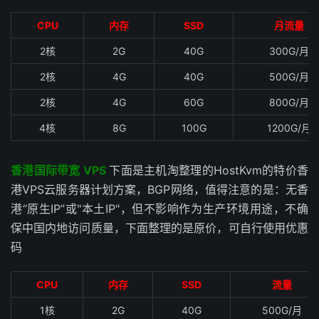
CPU
内存
SSD
月流量
2核
2G
40G
300G/月
2核
4G
40G
500G/月
2核
4G
60G
800G/月
4核
8G
100G
1200G/月
香港国际带宽 VPS
下面是主机淘整理的HostKvm的特价香
港VPS云服务器计划方案，BGP网络，值得注意的是：无香
港“原生IP”或"本土IP"，但不影响作为生产环境用途，不确
保中国内地访问质量，下面整理的是原价，可自行使用优惠
码
CPU
内存
SSD
流量
1核
2G
40G
500G/月