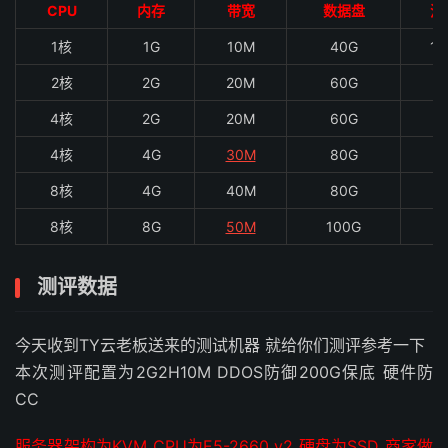
CPU
内存
带宽
数据盘
流
1核
1G
10M
40G
1.
2核
2G
20M
60G
3
4核
2G
20M
60G
4
4核
4G
30M
80G
5
8核
4G
40M
80G
6
8核
8G
50M
100G
8
测评数据
今天收到TY云老板送来的测试机器 就给你们测评参考一下
本次测评配置为2G2H10M DDOS防御200G保底 硬件防
CC
服务器架构为KVM CPU为E5-2660 v2 硬盘为SSD 商家做