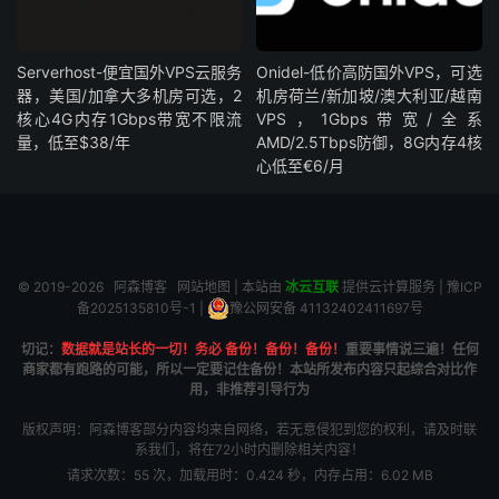
Serverhost-便宜国外VPS云服务
Onidel-低价高防国外VPS，可选
器，美国/加拿大多机房可选，2
机房荷兰/新加坡/澳大利亚/越南
核心4G内存1Gbps带宽不限流
VPS，1Gbps带宽/全系
量，低至$38/年
AMD/2.5Tbps防御，8G内存4核
心低至€6/月
© 2019-2026
阿森博客
网站地图
| 本站由
冰云互联
提供云计算服务 |
豫ICP
备2025135810号-1
|
豫公网安备 41132402411697号
切记：
数据就是站长的一切！务必 备份！备份！备份！
重要事情说三遍！任何
商家都有跑路的可能，所以一定要记住备份！本站所发布内容只起综合对比作
用，非推荐引导行为
版权声明：阿森博客部分内容均来自网络，若无意侵犯到您的权利，请及时联
系我们，将在72小时内删除相关内容！
请求次数：55 次，加载用时：0.424 秒，内存占用：6.02 MB