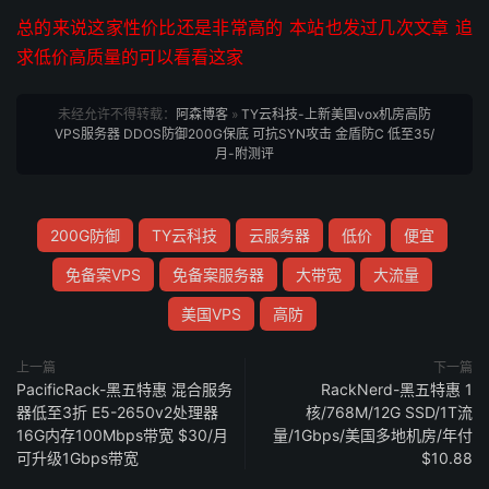
总的来说这家性价比还是非常高的 本站也发过几次文章 追
求低价高质量的可以看看这家
未经允许不得转载：
阿森博客
»
TY云科技-上新美国vox机房高防
VPS服务器 DDOS防御200G保底 可抗SYN攻击 金盾防C 低至35/
月-附测评
200G防御
TY云科技
云服务器
低价
便宜
免备案VPS
免备案服务器
大带宽
大流量
美国VPS
高防
上一篇
下一篇
PacificRack-黑五特惠 混合服务
RackNerd-黑五特惠 1
器低至3折 E5-2650v2处理器
核/768M/12G SSD/1T流
16G内存100Mbps带宽 $30/月
量/1Gbps/美国多地机房/年付
可升级1Gbps带宽
$10.88