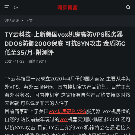



VPS测评
正文

TY云科技-上新美国vox机房高防VPS服务器
DDOS防御200G保底 可抗SYN攻击 金盾防C
低至35/月-附测评
2021-11-22
阅读(1931)
TY云科技是一家成立2020年4月份的国人商家 主要从事海
外VPS、海外云服务器、国内挂机宝等产品销售，目前主营
海外服务器、国内挂机宝 这家所有自营产品均支持随时按
天退款 可以说是非常的人性了
目前商家新上了美国
vox机房
高防VPS
服务器 vox机房懂的
自然的 站长前些年玩过的
vox
机器实测防御超过500G 还可
以抗SYN攻击 目前TY云上架的vox机器将会在最近接入