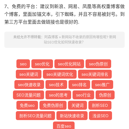
7、免费的平台：建议到新浪、网易、凤凰等高权重博客做
个博客，里面加锚文本，引下蜘蛛，并且不容易被封号。到
第三方平台里面去做链接也是很好的.
未经允许不得转载：
阿森博客
»
新网站不收录的原因有哪些呢? 新网
站SEO优化如何快速收录？
seo
seo优化
seo优化网站
seo伪原创
seo关键词
seo关键词优化
seo关键词排名
seo快速收录
seo技术
seo排名
seo推广
SEO流量问题
seo的思考
seo行业
伪原创
免费seo
免费伪原创
关键词
剖析SEO
剖析SEO流量问题
新站快速收录
浅谈SEO
百度seo